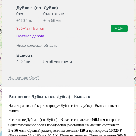
Дубна г. (г.о. Дубна)
0 км
0 мин в пути
+
460.1 км
+
5 ч 56 мин
360 ₽ за Платон
А-104
Платная дорога
Нижегородская область
Выкса г.
460.1 км
5 ч 56 мин в пути
Нашли ошибку?
Расстояние Дубна г. (г.о. Дубна) - Выкса г.
На интерактивной карте маршрут Дубна г. (г.о. Дубна) - Выкса г. показан
линией.
Расстояние Дубна г. (г.о. Дубна) - Выкса г. составляет
460.1 км
по трассе.
Ориентировочное время преодоления расстояния на машине составляет
5 ч 56 мин
. Средний расход топлива составит
129 л
при затратах
10 320 ₽