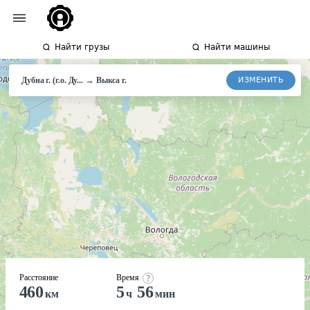
Найти грузы
Найти машины
→
ИЗМЕНИТЬ
Дубна г. (г.о. Ду...
Выкса г.
Расстояние
Время
460
5
56
км
ч
мин