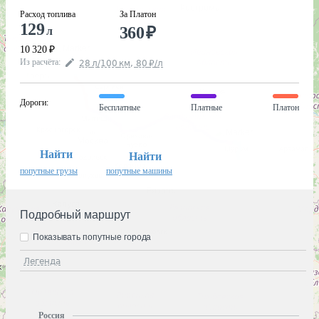
Расход топлива
За Платон
129
360
₽
л
10 320
₽
Из расчёта
:
28
л
/100
км
,
80
₽
/
л
Дороги
:
Бесплатные
Платные
Платон
Найти
Найти
попутные грузы
попутные машины
Подробный маршрут
Показывать попутные города
Легенда
Россия