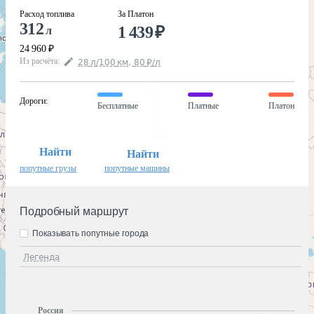
Расход топлива
За Платон
312
1 439
₽
л
24 960
₽
Из расчёта
:
28
л
/100
км
,
80
₽
/
л
Дороги
:
Бесплатные
Платные
Платон
Найти
Найти
попутные грузы
попутные машины
Подробный маршрут
Показывать попутные города
Легенда
Россия