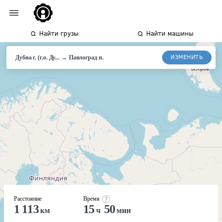
Найти грузы
Найти машины
→
ИЗМЕНИТЬ
Дубна г. (г.о. Ду...
Павлоград п.
Расстояние
Время
1 113
15
50
км
ч
мин