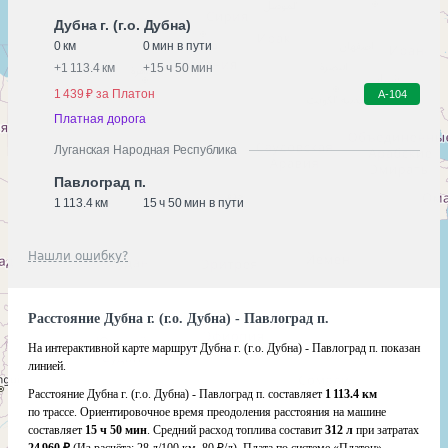
Дубна г. (г.о. Дубна)
0 км
0 мин в пути
+
1 113.4 км
+
15 ч 50 мин
1 439 ₽ за Платон
А-104
Платная дорога
Луганская Народная Республика
Павлоград п.
1 113.4 км
15 ч 50 мин в пути
Нашли ошибку?
Расстояние Дубна г. (г.о. Дубна) - Павлоград п.
На интерактивной карте маршрут Дубна г. (г.о. Дубна) - Павлоград п. показан
линией.
Расстояние Дубна г. (г.о. Дубна) - Павлоград п. составляет
1 113.4 км
по трассе. Ориентировочное время преодоления расстояния на машине
составляет
15 ч 50 мин
. Средний расход топлива составит
312 л
при затратах