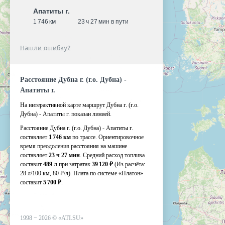
Апатиты г.
1 746 км
23 ч 27 мин в пути
Нашли ошибку?
Расстояние Дубна г. (г.о. Дубна) -
Апатиты г.
На интерактивной карте маршрут Дубна г. (г.о.
Дубна) - Апатиты г. показан линией.
Расстояние Дубна г. (г.о. Дубна) - Апатиты г.
составляет
1 746 км
по трассе. Ориентировочное
время преодоления расстояния на машине
составляет
23 ч 27 мин
. Средний расход топлива
составит
489 л
при затратах
39 120 ₽
(Из расчёта:
28 л/100 км, 80 ₽/л)
. Плата по системе «Платон»
составит
5 700 ₽
.
1998 −
2026
©
«ATI.SU»