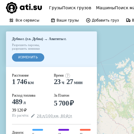
Грузы
Поиск грузов
Машины
Поиск м
Все сервисы
Ваши грузы
Добавить груз
→
Дубна г. (г.о. Дубна)
Апатиты г.
Разрешить паромы
,
разрешить зимники
ИЗМЕНИТЬ
Расстояние
Время
1 746
23
27
км
ч
мин
Расход топлива
За Платон
489
5 700
₽
л
39 120
₽
Из расчёта
:
28
л
/100
км
,
80
₽
/
л
Дороги
: