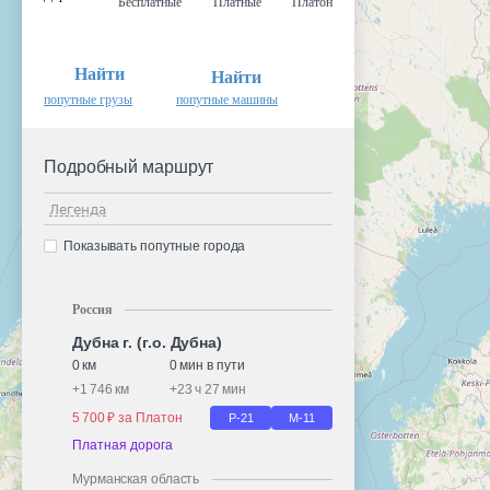
Бесплатные
Платные
Платон
Найти
Найти
попутные грузы
попутные машины
Подробный маршрут
Легенда
Показывать попутные города
Россия
Дубна г. (г.о. Дубна)
0 км
0 мин в пути
+
1 746 км
+
23 ч 27 мин
5 700 ₽ за Платон
Р-21
М-11
Платная дорога
Мурманская область