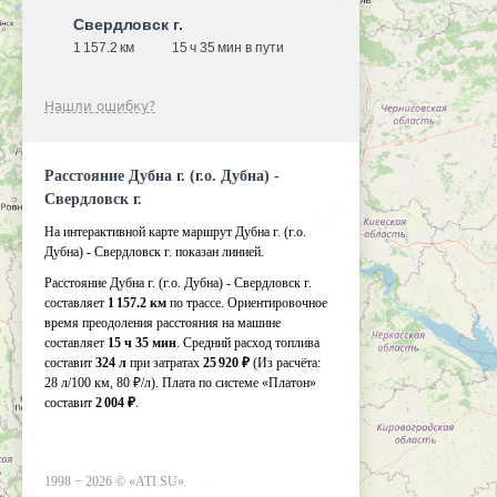
Свердловск г.
1 157.2 км
15 ч 35 мин в пути
Нашли ошибку?
Расстояние Дубна г. (г.о. Дубна) -
Свердловск г.
На интерактивной карте маршрут Дубна г. (г.о.
Дубна) - Свердловск г. показан линией.
Расстояние Дубна г. (г.о. Дубна) - Свердловск г.
составляет
1 157.2 км
по трассе. Ориентировочное
время преодоления расстояния на машине
составляет
15 ч 35 мин
. Средний расход топлива
составит
324 л
при затратах
25 920 ₽
(Из расчёта:
28 л/100 км, 80 ₽/л)
. Плата по системе «Платон»
составит
2 004 ₽
.
1998 −
2026
©
«ATI.SU»