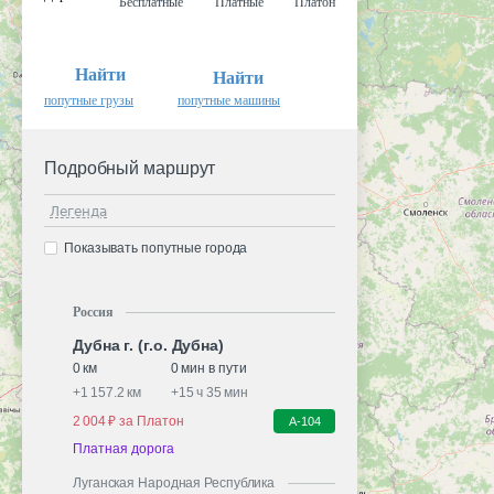
Бесплатные
Платные
Платон
Найти
Найти
попутные грузы
попутные машины
Подробный маршрут
Легенда
Показывать попутные города
Россия
Дубна г. (г.о. Дубна)
0 км
0 мин в пути
+
1 157.2 км
+
15 ч 35 мин
2 004 ₽ за Платон
А-104
Платная дорога
Луганская Народная Республика