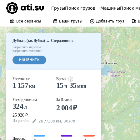
Грузы
Поиск грузов
Машины
Поиск м
Все сервисы
Ваши грузы
Добавить груз
→
Дубна г. (г.о. Дубна)
Свердловск г.
Разрешить паромы
,
разрешить зимники
ИЗМЕНИТЬ
Расстояние
Время
1 157
15
35
км
ч
мин
Расход топлива
За Платон
324
2 004
₽
л
25 920
₽
Из расчёта
:
28
л
/100
км
,
80
₽
/
л
Дороги
: