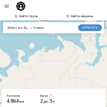
Найти грузы
Найти машины
→
ИЗМЕНИТЬ
Дубна г. (г.о. Ду...
Алматы
Расстояние
Время
4 064
2
3
км
дн
ч