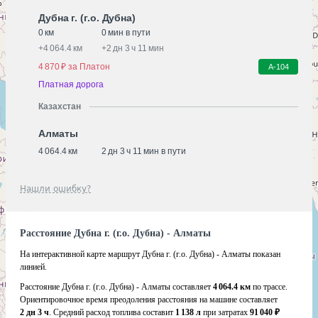
Дубна г. (г.о. Дубна)
0 км
0 мин в пути
+
4 064.4 км
+
2 дн 3 ч 11 мин
4 870 ₽ за Платон
А-104
Платная дорога
Казахстан
Алматы
4 064.4 км
2 дн 3 ч 11 мин в пути
Нашли ошибку?
Расстояние Дубна г. (г.о. Дубна) - Алматы
На интерактивной карте маршрут Дубна г. (г.о. Дубна) - Алматы показан
линией.
Расстояние Дубна г. (г.о. Дубна) - Алматы составляет
4 064.4 км
по трассе.
Ориентировочное время преодоления расстояния на машине составляет
2 дн 3 ч
. Средний расход топлива составит
1 138 л
при затратах
91 040 ₽