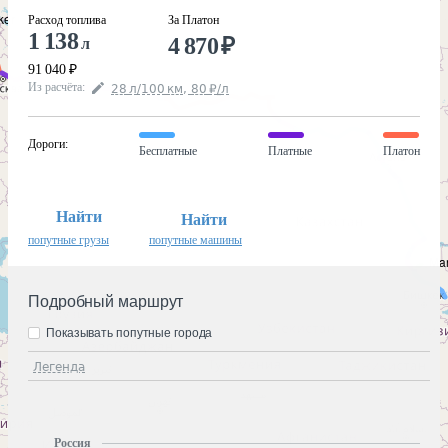
Расход топлива
За Платон
1 138
4 870
₽
л
91 040
₽
Из расчёта
:
28
л
/100
км
,
80
₽
/
л
Дороги
:
Бесплатные
Платные
Платон
Найти
Найти
попутные грузы
попутные машины
Подробный маршрут
Показывать попутные города
Легенда
Россия