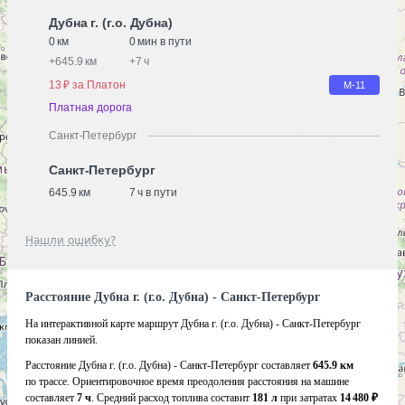
Дубна г. (г.о. Дубна)
0 км
0 мин в пути
+
645.9 км
+
7 ч
13 ₽ за Платон
М-11
Платная дорога
Санкт-Петербург
Санкт-Петербург
645.9 км
7 ч в пути
Нашли ошибку?
Расстояние Дубна г. (г.о. Дубна) - Санкт-Петербург
На интерактивной карте маршрут Дубна г. (г.о. Дубна) - Санкт-Петербург
показан линией.
Расстояние Дубна г. (г.о. Дубна) - Санкт-Петербург составляет
645.9 км
по трассе. Ориентировочное время преодоления расстояния на машине
составляет
7 ч
. Средний расход топлива составит
181 л
при затратах
14 480 ₽