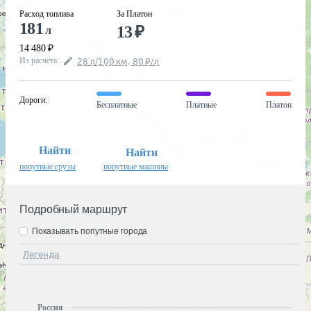
Расход топлива
За Платон
181
13
₽
л
14 480
₽
Из расчёта
:
28
л
/100
км
,
80
₽
/
л
Дороги
:
Бесплатные
Платные
Платон
Найти
Найти
попутные грузы
попутные машины
Подробный маршрут
Показывать попутные города
Легенда
Россия