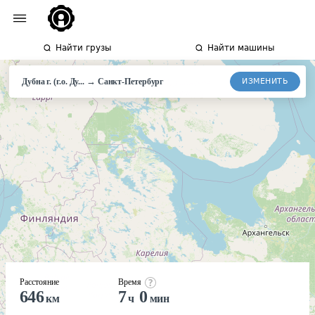
Найти грузы
Найти машины
→
ИЗМЕНИТЬ
Дубна г. (г.о. Ду...
Санкт-Петербург
Расстояние
Время
646
7
0
км
ч
мин