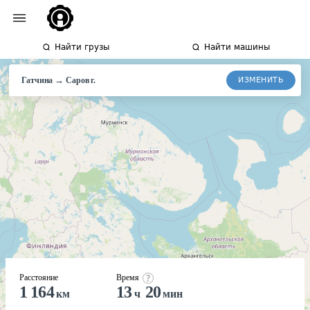
Найти грузы
Найти машины
→
ИЗМЕНИТЬ
Гатчина
Саров
г.
Расстояние
Время
1 164
13
20
км
ч
мин