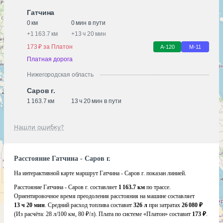
Гатчина
0 км
0 мин в пути
+
1 163.7 км
+
13 ч 20 мин
173 ₽ за Платон
А-120
М-11
Платная дорога
Нижегородская область
Саров г.
1 163.7 км
13 ч 20 мин в пути
Нашли ошибку?
Расстояние Гатчина - Саров г.
На интерактивной карте маршрут Гатчина - Саров г. показан линией.
Расстояние Гатчина - Саров г. составляет
1 163.7 км
по трассе.
Ориентировочное время преодоления расстояния на машине составляет
13 ч 20 мин
. Средний расход топлива составит
326 л
при затратах
26 080 ₽
(Из расчёта:
28 л/100 км, 80 ₽/л)
. Плата по системе «Платон» составит
173 ₽
.