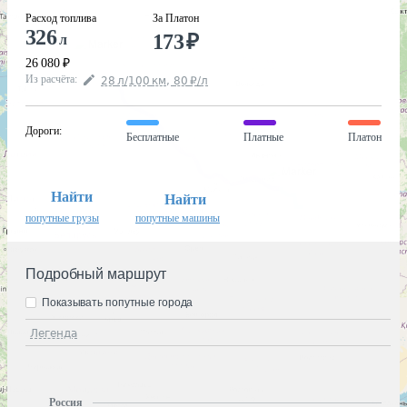
Расход топлива
За Платон
326
173
₽
л
26 080
₽
Из расчёта
:
28
л
/100
км
,
80
₽
/
л
Дороги
:
Бесплатные
Платные
Платон
Найти
Найти
попутные грузы
попутные машины
Подробный маршрут
Показывать попутные города
Легенда
Россия