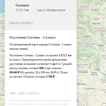
Салават
2 171.7 км
1 дн 1 ч 42 мин в пути
Нашли ошибку?
Расстояние Гатчина - Салават
На интерактивной карте маршрут Гатчина - Салават
показан линией.
Расстояние Гатчина - Салават составляет
2 171.7 км
по трассе. Ориентировочное время преодоления
расстояния на машине составляет
1 дн 1 ч
. Средний
расход топлива составит
608 л
при затратах
48 640 ₽
(Из расчёта:
28 л/100 км, 80 ₽/л)
. Плата
по системе «Платон» составит
2 786 ₽
.
1998 −
2026
©
«ATI.SU»
Алгоритм расчета расстояний базируется на данных,
взятых из различных атласов автомобильных дорог.