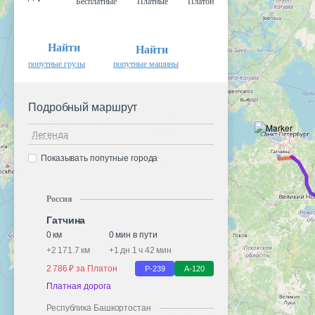
Бесплатные
Платные
Платон
Найти
Найти
попутные грузы
попутные машины
Подробный маршрут
Легенда
Показывать попутные города
Россия
Гатчина
0 км
0 мин в пути
+
2 171.7 км
+
1 дн 1 ч 42 мин
2 786 ₽ за Платон
Р-239
А-120
Платная дорога
Республика Башкортостан