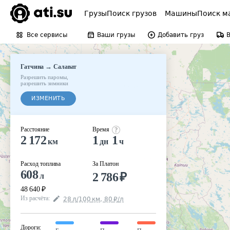
Грузы
Поиск грузов
Машины
Поиск м
Все сервисы
Ваши грузы
Добавить груз
→
Гатчина
Салават
Разрешить паромы
,
разрешить зимники
ИЗМЕНИТЬ
Расстояние
Время
2 172
1
1
км
дн
ч
Расход топлива
За Платон
608
2 786
₽
л
48 640
₽
Из расчёта
:
28
л
/100
км
,
80
₽
/
л
Дороги
: