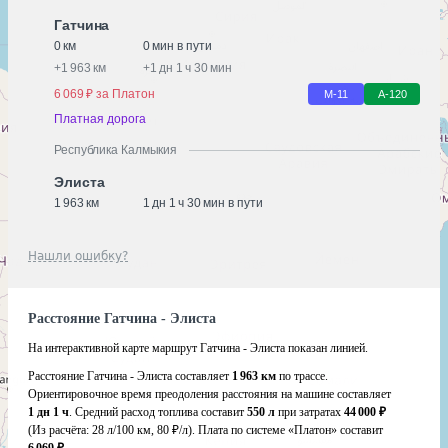
Гатчина
0 км
0 мин в пути
+
1 963 км
+
1 дн 1 ч 30 мин
6 069 ₽ за Платон
М-11
А-120
Платная дорога
Республика Калмыкия
Элиста
1 963 км
1 дн 1 ч 30 мин в пути
Нашли ошибку?
Расстояние Гатчина - Элиста
На интерактивной карте маршрут Гатчина - Элиста показан линией.
Расстояние Гатчина - Элиста составляет
1 963 км
по трассе.
Ориентировочное время преодоления расстояния на машине составляет
1 дн 1 ч
. Средний расход топлива составит
550 л
при затратах
44 000 ₽
(Из расчёта:
28 л/100 км, 80 ₽/л)
. Плата по системе «Платон» составит