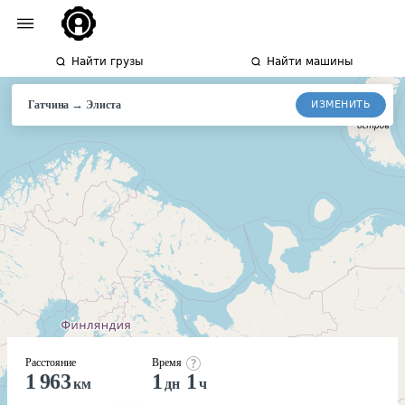
Найти грузы
Найти машины
→
ИЗМЕНИТЬ
Гатчина
Элиста
Расстояние
Время
1 963
1
1
км
дн
ч