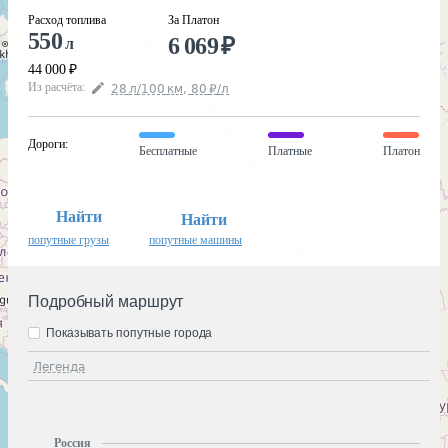
Расход топлива
За Платон
550
6 069
₽
л
44 000
₽
Из расчёта
:
28
л
/100
км
,
80
₽
/
л
Дороги
:
Бесплатные
Платные
Платон
Найти
Найти
попутные грузы
попутные машины
Подробный маршрут
Показывать попутные города
Легенда
Россия