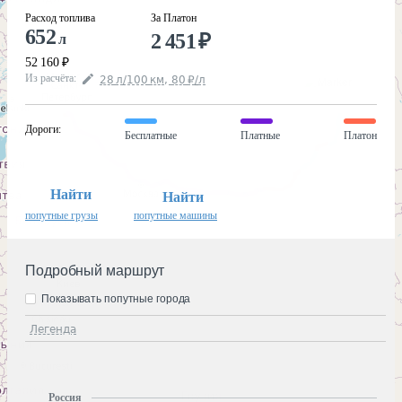
Расход топлива
За Платон
652
2 451
₽
л
52 160
₽
Из расчёта
:
28
л
/100
км
,
80
₽
/
л
Дороги
:
Бесплатные
Платные
Платон
Найти
Найти
попутные грузы
попутные машины
Подробный маршрут
Показывать попутные города
Легенда
Россия