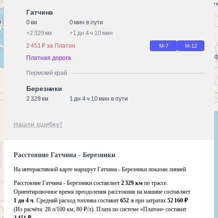
Гатчина
0 км
0 мин в пути
+
2 329 км
+
1 дн 4 ч 10 мин
2 451 ₽ за Платон
М-7
М-12
Платная дорога
Пермский край
Березники
2 329 км
1 дн 4 ч 10 мин в пути
Нашли ошибку?
Расстояние Гатчина - Березники
На интерактивной карте маршрут Гатчина - Березники показан линией.
Расстояние Гатчина - Березники составляет
2 329 км
по трассе.
Ориентировочное время преодоления расстояния на машине составляет
1 дн 4 ч
. Средний расход топлива составит
652 л
при затратах
52 160 ₽
(Из расчёта:
28 л/100 км, 80 ₽/л)
. Плата по системе «Платон» составит