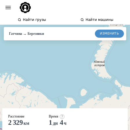
Найти грузы
Найти машины
→
ИЗМЕНИТЬ
Гатчина
Березники
Расстояние
Время
2 329
1
4
км
дн
ч