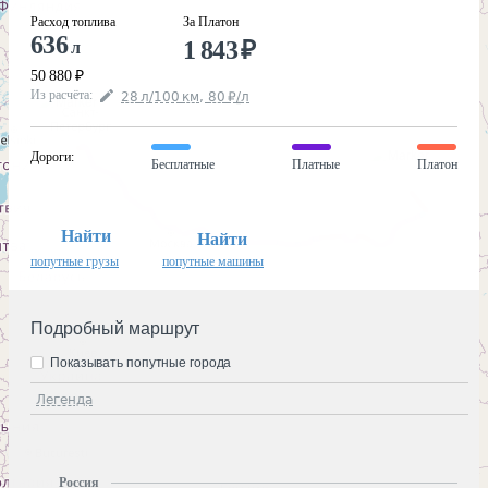
Расход топлива
За Платон
636
1 843
₽
л
50 880
₽
Из расчёта
:
28
л
/100
км
,
80
₽
/
л
Дороги
:
Бесплатные
Платные
Платон
Найти
Найти
попутные грузы
попутные машины
Подробный маршрут
Показывать попутные города
Легенда
Россия