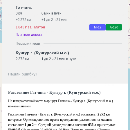
Гатчина
0 км
0 мин в пути
+
2 272 км
+
1 дн 2 ч 21 мин
1 843 ₽ за Платон
М-12
А-120
Платная дорога
Пермский край
Кунгур г. (Кунгурский м.о.)
2 272 км
1 дн 2 ч 21 мин в пути
Нашли ошибку?
Расстояние Гатчина - Кунгур г. (Кунгурский м.о.)
На интерактивной карте маршрут Гатчина - Кунгур г. (Кунгурский м.о.)
показан линией.
Расстояние Гатчина - Кунгур г. (Кунгурский м.о.) составляет
2 272 км
по трассе. Ориентировочное время преодоления расстояния на машине
составляет
1 дн 2 ч
. Средний расход топлива составит
636 л
при затратах