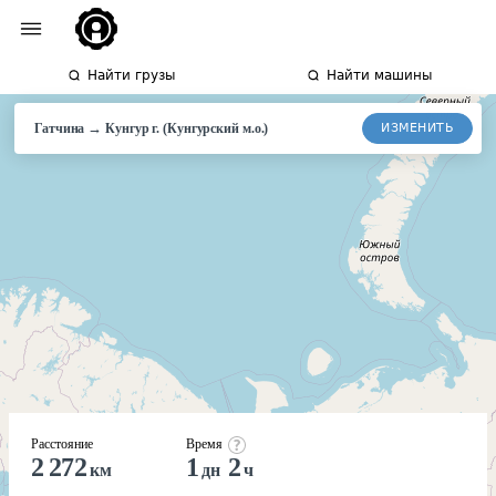
Найти грузы
Найти машины
→
ИЗМЕНИТЬ
Гатчина
Кунгур
г. (Кунгурский м.о.)
Расстояние
Время
2 272
1
2
км
дн
ч