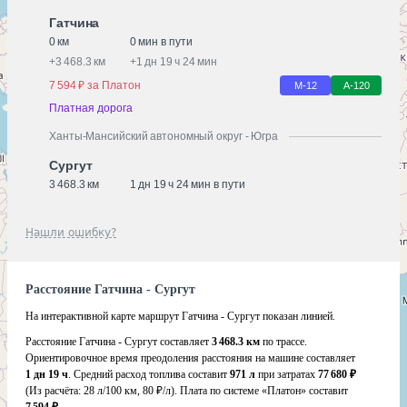
Гатчина
0 км
0 мин в пути
+
3 468.3 км
+
1 дн 19 ч 24 мин
7 594 ₽ за Платон
М-12
А-120
Платная дорога
Ханты-Мансийский автономный округ - Югра
Сургут
3 468.3 км
1 дн 19 ч 24 мин в пути
Нашли ошибку?
Расстояние Гатчина - Сургут
На интерактивной карте маршрут Гатчина - Сургут показан линией.
Расстояние Гатчина - Сургут составляет
3 468.3 км
по трассе.
Ориентировочное время преодоления расстояния на машине составляет
1 дн 19 ч
. Средний расход топлива составит
971 л
при затратах
77 680 ₽
(Из расчёта:
28 л/100 км, 80 ₽/л)
. Плата по системе «Платон» составит