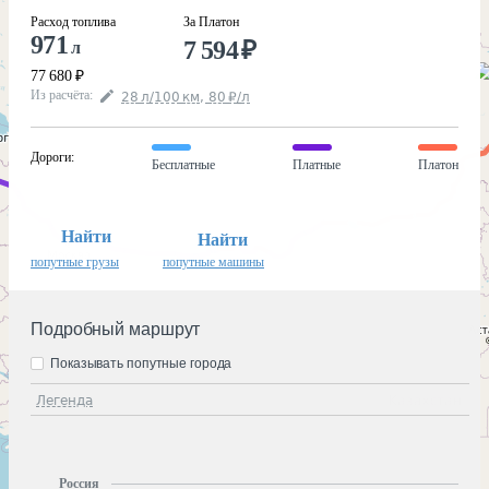
Расход топлива
За Платон
971
7 594
₽
л
77 680
₽
Из расчёта
:
28
л
/100
км
,
80
₽
/
л
Дороги
:
Бесплатные
Платные
Платон
Найти
Найти
попутные грузы
попутные машины
Подробный маршрут
Показывать попутные города
Легенда
Россия