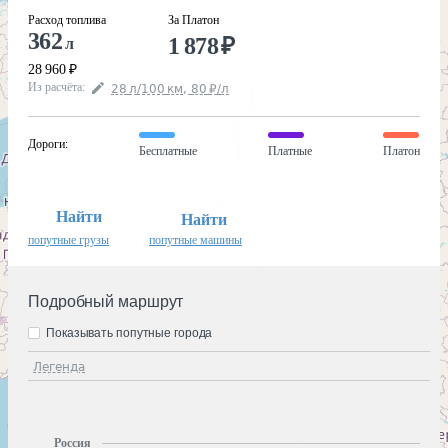
Расход топлива
За Платон
362
1 878
₽
л
28 960
₽
Из расчёта
:
28
л
/100
км
,
80
₽
/
л
Дороги
:
Бесплатные
Платные
Платон
Найти
Найти
попутные грузы
попутные машины
Подробный маршрут
Показывать попутные города
Легенда
Россия