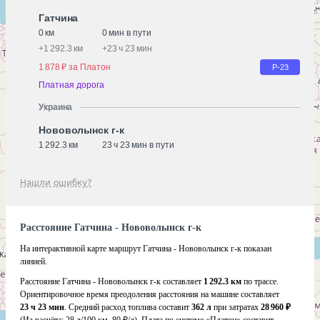
Гатчина
0 км
0 мин в пути
+
1 292.3 км
+
23 ч 23 мин
1 878 ₽ за Платон
Р-23
Платная дорога
Украина
Нововолынск г-к
1 292.3 км
23 ч 23 мин в пути
Нашли ошибку?
Расстояние Гатчина - Нововолынск г-к
На интерактивной карте маршрут Гатчина - Нововолынск г-к показан
линией.
Расстояние Гатчина - Нововолынск г-к составляет
1 292.3 км
по трассе.
Ориентировочное время преодоления расстояния на машине составляет
23 ч 23 мин
. Средний расход топлива составит
362 л
при затратах
28 960 ₽