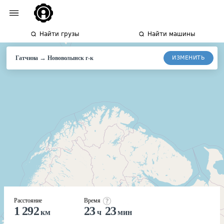
Найти грузы
Найти машины
→
ИЗМЕНИТЬ
Гатчина
Нововолынск
г-к
Расстояние
Время
1 292
23
23
км
ч
мин