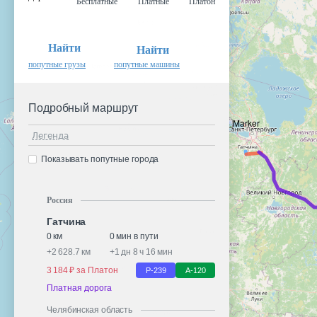
Бесплатные
Платные
Платон
Найти
Найти
попутные грузы
попутные машины
Подробный маршрут
Легенда
Показывать попутные города
Россия
Гатчина
0 км
0 мин в пути
+
2 628.7 км
+
1 дн 8 ч 16 мин
3 184 ₽ за Платон
Р-239
А-120
Платная дорога
Челябинская область