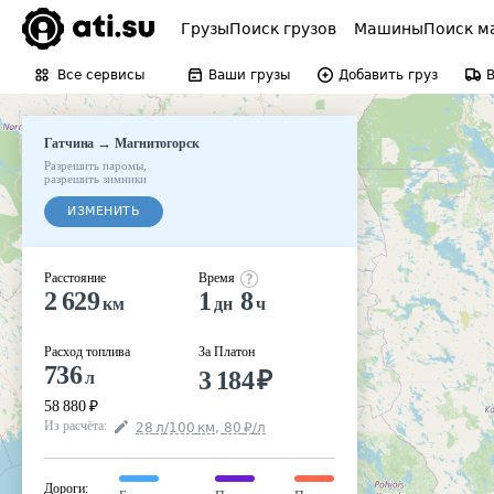
Грузы
Поиск грузов
Машины
Поиск м
Все сервисы
Ваши грузы
Добавить груз
→
Гатчина
Магнитогорск
Разрешить паромы
,
разрешить зимники
ИЗМЕНИТЬ
Расстояние
Время
2 629
1
8
км
дн
ч
Расход топлива
За Платон
736
3 184
₽
л
58 880
₽
Из расчёта
:
28
л
/100
км
,
80
₽
/
л
Дороги
: