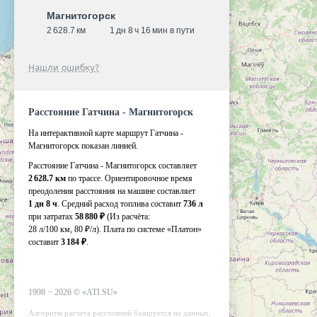
Магнитогорск
2 628.7 км
1 дн 8 ч 16 мин в пути
Нашли ошибку?
Расстояние Гатчина - Магнитогорск
На интерактивной карте маршрут Гатчина -
Магнитогорск показан линией.
Расстояние Гатчина - Магнитогорск составляет
2 628.7 км
по трассе. Ориентировочное время
преодоления расстояния на машине составляет
1 дн 8 ч
. Средний расход топлива составит
736 л
при затратах
58 880 ₽
(Из расчёта:
28 л/100 км, 80 ₽/л)
. Плата по системе «Платон»
составит
3 184 ₽
.
1998 −
2026
©
«ATI.SU»
Алгоритм расчета расстояний базируется на данных,