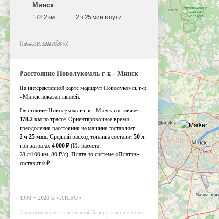
Минск
178.2 км
2 ч 25 мин в пути
Нашли ошибку?
Расстояние Новолукомль г-к - Минск
На интерактивной карте маршрут Новолукомль г-к
- Минск показан линией.
Расстояние Новолукомль г-к - Минск составляет
178.2 км
по трассе. Ориентировочное время
преодоления расстояния на машине составляет
2 ч 25 мин
. Средний расход топлива составит
50 л
при затратах
4 000 ₽
(Из расчёта:
28 л/100 км, 80 ₽/л)
. Плата по системе «Платон»
составит
0 ₽
.
1998 −
2026
©
«ATI.SU»
Алгоритм расчета расстояний базируется на данных,