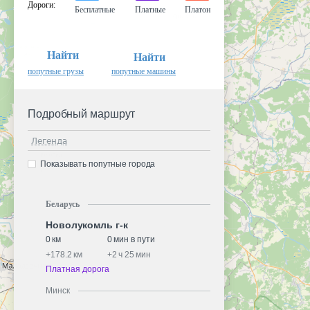
Дороги
:
Бесплатные
Платные
Платон
Найти
Найти
попутные грузы
попутные машины
Подробный маршрут
Легенда
Показывать попутные города
Беларусь
Новолукомль г-к
0 км
0 мин в пути
+
178.2 км
+
2 ч 25 мин
Платная дорога
Минск