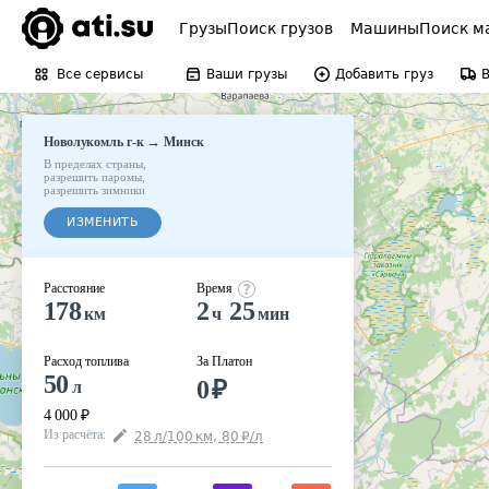
Грузы
Поиск грузов
Машины
Поиск м
Все сервисы
Ваши грузы
Добавить груз
→
Новолукомль г-к
Минск
В пределах страны
,
разрешить паромы
,
разрешить зимники
ИЗМЕНИТЬ
Расстояние
Время
178
2
25
км
ч
мин
Расход топлива
За Платон
50
0
₽
л
4 000
₽
Из расчёта
:
28
л
/100
км
,
80
₽
/
л