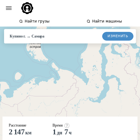
Найти грузы
Найти машины
→
ИЗМЕНИТЬ
Купино г.
Самара
Расстояние
Время
2 147
1
7
км
дн
ч