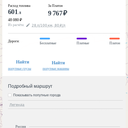
Расход топлива
За Платон
601
9 767
₽
л
48 080
₽
Из расчёта
:
28
л
/100
км
,
80
₽
/
л
Дороги
:
Бесплатные
Платные
Платон
Найти
Найти
попутные грузы
попутные машины
Подробный маршрут
Показывать попутные города
Легенда
Россия