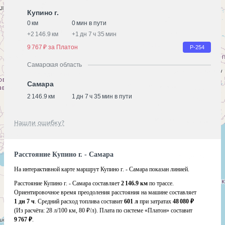
Купино г.
0 км
0 мин в пути
+
2 146.9 км
+
1 дн 7 ч 35 мин
9 767 ₽ за Платон
Р-254
Самарская область
Самара
2 146.9 км
1 дн 7 ч 35 мин в пути
Нашли ошибку?
Расстояние Купино г. - Самара
На интерактивной карте маршрут Купино г. - Самара показан линией.
Расстояние Купино г. - Самара составляет
2 146.9 км
по трассе.
Ориентировочное время преодоления расстояния на машине составляет
1 дн 7 ч
. Средний расход топлива составит
601 л
при затратах
48 080 ₽
(Из расчёта:
28 л/100 км, 80 ₽/л)
. Плата по системе «Платон» составит
9 767 ₽
.