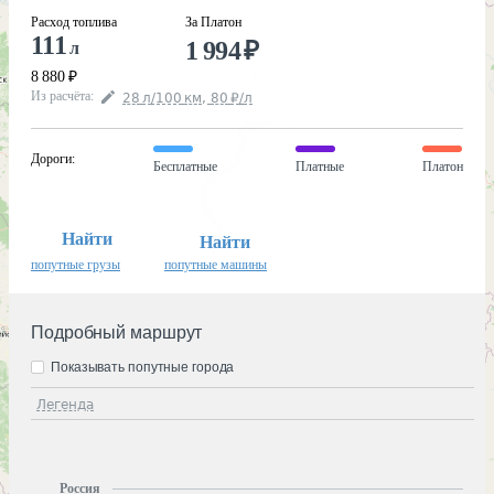
Расход топлива
За Платон
111
1 994
₽
л
8 880
₽
Из расчёта
:
28
л
/100
км
,
80
₽
/
л
Дороги
:
Бесплатные
Платные
Платон
Найти
Найти
попутные грузы
попутные машины
Подробный маршрут
Показывать попутные города
Легенда
Россия