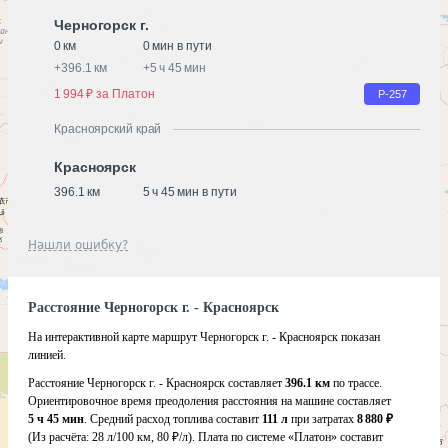
Черногорск г.
0 км
0 мин в пути
+
396.1 км
+
5 ч 45 мин
1 994 ₽ за Платон
Р-257
Красноярский край
Красноярск
396.1 км
5 ч 45 мин в пути
Нашли ошибку?
Расстояние Черногорск г. - Красноярск
На интерактивной карте маршрут Черногорск г. - Красноярск показан
линией.
Расстояние Черногорск г. - Красноярск составляет
396.1 км
по трассе.
Ориентировочное время преодоления расстояния на машине составляет
5 ч 45 мин
. Средний расход топлива составит
111 л
при затратах
8 880 ₽
(Из расчёта:
28 л/100 км, 80 ₽/л)
. Плата по системе «Платон» составит