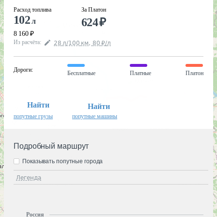
Расход топлива
За Платон
102
624
₽
л
8 160
₽
Из расчёта
:
28
л
/100
км
,
80
₽
/
л
Дороги
:
Бесплатные
Платные
Платон
Найти
Найти
попутные грузы
попутные машины
Подробный маршрут
Показывать попутные города
Легенда
Россия