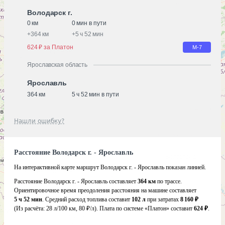
Володарск г.
0 км
0 мин в пути
+
364 км
+
5 ч 52 мин
624 ₽ за Платон
М-7
Ярославская область
Ярославль
364 км
5 ч 52 мин в пути
Нашли ошибку?
Расстояние Володарск г. - Ярославль
На интерактивной карте маршрут Володарск г. - Ярославль показан линией.
Расстояние Володарск г. - Ярославль составляет
364 км
по трассе.
Ориентировочное время преодоления расстояния на машине составляет
5 ч 52 мин
. Средний расход топлива составит
102 л
при затратах
8 160 ₽
(Из расчёта:
28 л/100 км, 80 ₽/л)
. Плата по системе «Платон» составит
624 ₽
.