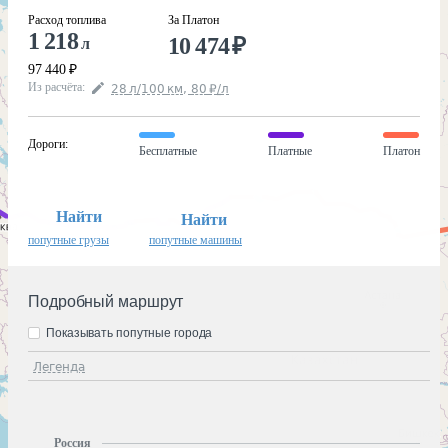
Расход топлива
За Платон
1 218
10 474
₽
л
97 440
₽
Из расчёта
:
28
л
/100
км
,
80
₽
/
л
Дороги
:
Бесплатные
Платные
Платон
Найти
Найти
попутные грузы
попутные машины
Подробный маршрут
Показывать попутные города
Легенда
Россия