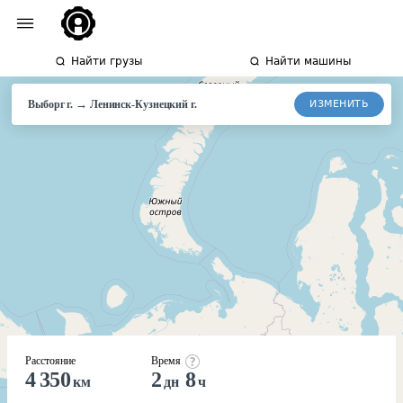
Найти грузы
Найти машины
→
ИЗМЕНИТЬ
Выборг г.
Ленинск-Кузнецкий
г.
Расстояние
Время
4 350
2
8
км
дн
ч