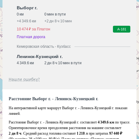
Выборг г.
0 км
0 мин в пути
+
4 349.6 км
+
2 дн 8 ч 10 мин
10 474 ₽ за Платон
А-181
Платная дорога
Кемеровская область - Кузбасс
Ленинск-Кузнецкий г.
4 349.6 км
2 дн 8 ч 10 мин в пути
Нашли ошибку?
Расстояние Выборг г. - Ленинск-Кузнецкий г.
На интерактивной карте маршрут Выборг г. - Ленинск-Кузнецкий г. показан
линией.
Расстояние Выборг г. - Ленинск-Кузнецкий г. составляет
4 349.6 км
по трассе.
Ориентировочное время преодоления расстояния на машине составляет
2 дн 8 ч
. Средний расход топлива составит
1 218 л
при затратах
97 440 ₽