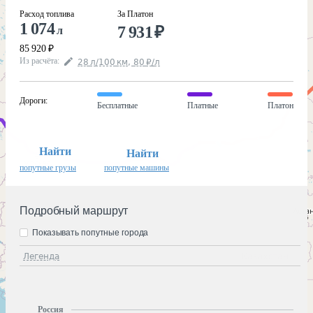
Расход топлива
За Платон
1 074
7 931
₽
л
85 920
₽
Из расчёта
:
28
л
/100
км
,
80
₽
/
л
Дороги
:
Бесплатные
Платные
Платон
Найти
Найти
попутные грузы
попутные машины
Подробный маршрут
Показывать попутные города
Легенда
Россия