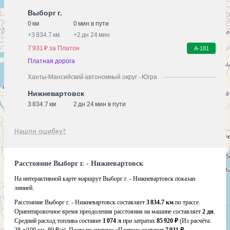
Выборг г.
0 км
0 мин в пути
+
3 834.7 км
+
2 дн 24 мин
7 931 ₽ за Платон
А-181
Платная дорога
Ханты-Мансийский автономный округ - Югра
Нижневартовск
3 834.7 км
2 дн 24 мин в пути
Нашли ошибку?
Расстояние Выборг г. - Нижневартовск
На интерактивной карте маршрут Выборг г. - Нижневартовск показан
линией.
Расстояние Выборг г. - Нижневартовск составляет
3 834.7 км
по трассе.
Ориентировочное время преодоления расстояния на машине составляет
2 дн
.
Средний расход топлива составит
1 074 л
при затратах
85 920 ₽
(Из расчёта: