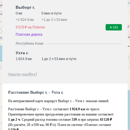
Выборг г.
0 км
0 мин в пути
+
1 924.9 км
+
1 дн 2 ч 53 мин
5 570 ₽ за Платон
А-181
Платная дорога
Республика Коми
Ухта г.
1 924.9 км
1 дн 2 ч 53 мин в пути
Нашли ошибку?
Расстояние Выборг г. - Ухта г.
На интерактивной карте маршрут Выборг г. - Ухта г. показан линией.
Расстояние Выборг г. - Ухта г. составляет
1 924.9 км
по трассе.
Ориентировочное время преодоления расстояния на машине составляет
1 дн 2 ч
. Средний расход топлива составит
539 л
при затратах
43 120 ₽
(Из расчёта:
28 л/100 км, 80 ₽/л)
. Плата по системе «Платон» составит