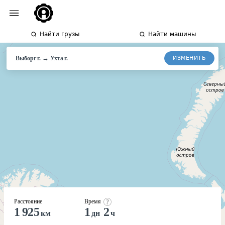
Найти грузы
Найти машины
→
ИЗМЕНИТЬ
Выборг г.
Ухта
г.
Расстояние
Время
1 925
1
2
км
дн
ч