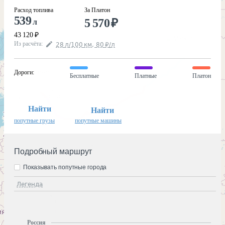
Расход топлива
За Платон
539
5 570
₽
л
43 120
₽
Из расчёта
:
28
л
/100
км
,
80
₽
/
л
Дороги
:
Бесплатные
Платные
Платон
Найти
Найти
попутные грузы
попутные машины
Подробный маршрут
Показывать попутные города
Легенда
Россия