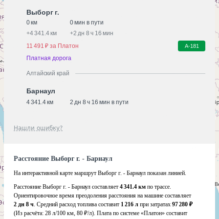
Выборг г.
0 км
0 мин в пути
+
4 341.4 км
+
2 дн 8 ч 16 мин
11 491 ₽ за Платон
А-181
Платная дорога
Алтайский край
Барнаул
4 341.4 км
2 дн 8 ч 16 мин в пути
Нашли ошибку?
Расстояние Выборг г. - Барнаул
На интерактивной карте маршрут Выборг г. - Барнаул показан линией.
Расстояние Выборг г. - Барнаул составляет
4 341.4 км
по трассе.
Ориентировочное время преодоления расстояния на машине составляет
2 дн 8 ч
. Средний расход топлива составит
1 216 л
при затратах
97 280 ₽
(Из расчёта:
28 л/100 км, 80 ₽/л)
. Плата по системе «Платон» составит