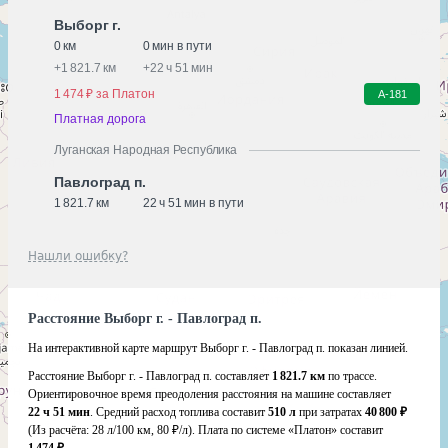
Выборг г.
0 км
0 мин в пути
+
1 821.7 км
+
22 ч 51 мин
1 474 ₽ за Платон
А-181
Платная дорога
Луганская Народная Республика
Павлоград п.
1 821.7 км
22 ч 51 мин в пути
Нашли ошибку?
Расстояние Выборг г. - Павлоград п.
На интерактивной карте маршрут Выборг г. - Павлоград п. показан линией.
Расстояние Выборг г. - Павлоград п. составляет
1 821.7 км
по трассе.
Ориентировочное время преодоления расстояния на машине составляет
22 ч 51 мин
. Средний расход топлива составит
510 л
при затратах
40 800 ₽
(Из расчёта:
28 л/100 км, 80 ₽/л)
. Плата по системе «Платон» составит