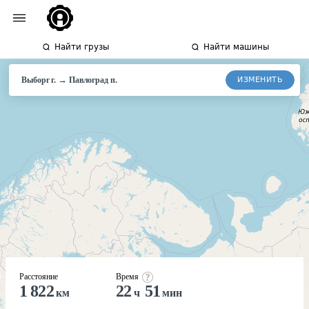
Найти грузы
Найти машины
→
ИЗМЕНИТЬ
Выборг г.
Павлоград
п.
Расстояние
Время
1 822
22
51
км
ч
мин