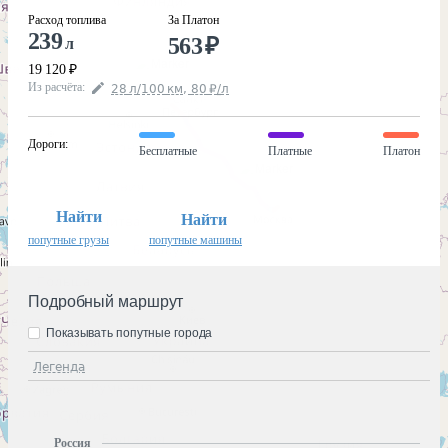
Расход топлива
За Платон
239
563
₽
л
19 120
₽
Из расчёта
:
28
л
/100
км
,
80
₽
/
л
Дороги
:
Бесплатные
Платные
Платон
Найти
Найти
попутные грузы
попутные машины
Подробный маршрут
Показывать попутные города
Легенда
Россия