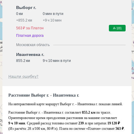
Выборг г.
0 км
0 мин в пути
+
855.2 км
+
9 ч 10 мин
563 ₽ за Платон
А-181
Платная дорога
Московская область
Ивантеевка г.
855.2 км
9 ч 10 мин в пути
Нашли ошибку?
Расстояние Выборг г. - Ивантеевка г.
На интерактивной карте маршрут Выборг г. - Ивантеевка г. показан линией.
Расстояние Выборг г. - Ивантеевка г. составляет
855.2 км
по трассе.
Ориентировочное время преодоления расстояния на машине составляет
9 ч 10 мин
. Средний расход топлива составит
239 л
при затратах
19 120 ₽
(Из расчёта:
28 л/100 км, 80 ₽/л)
. Плата по системе «Платон» составит
563 ₽
.