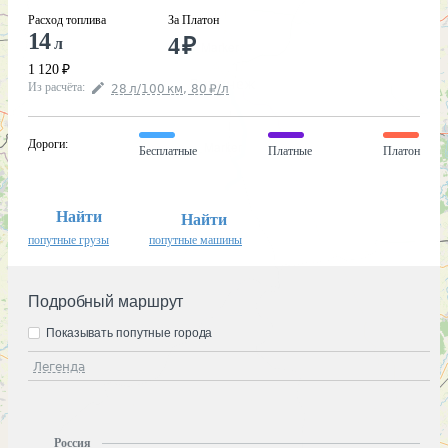
Расход топлива
За Платон
14
4
₽
л
1 120
₽
Из расчёта
:
28
л
/100
км
,
80
₽
/
л
Дороги
:
Бесплатные
Платные
Платон
Найти
Найти
попутные грузы
попутные машины
Подробный маршрут
Показывать попутные города
Легенда
Россия