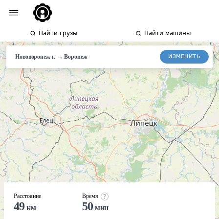
Найти грузы
Найти машины
→
ИЗМЕНИТЬ
Нововоронеж г.
Воронеж
Расстояние
Время
49
50
км
мин