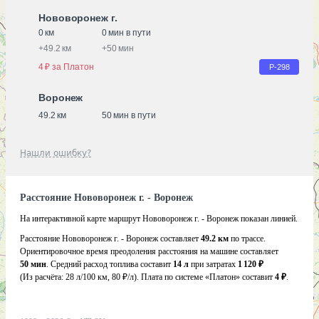
Нововоронеж г.
0 км
0 мин в пути
+
49.2 км
+
50 мин
4 ₽ за Платон
Р-298
Воронеж
49.2 км
50 мин в пути
Нашли ошибку?
Расстояние Нововоронеж г. - Воронеж
На интерактивной карте маршрут Нововоронеж г. - Воронеж показан линией.
Расстояние Нововоронеж г. - Воронеж составляет
49.2 км
по трассе.
Ориентировочное время преодоления расстояния на машине составляет
50 мин
. Средний расход топлива составит
14 л
при затратах
1 120 ₽
(Из расчёта:
28 л/100 км, 80 ₽/л)
. Плата по системе «Платон» составит
4 ₽
.