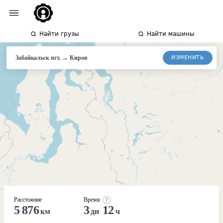
Найти грузы
Найти машины
→
ИЗМЕНИТЬ
Забайкальск пгт.
Киров
Расстояние
Время
5 876
3
12
км
дн
ч