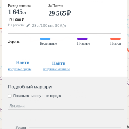
Расход топлива
За Платон
1 645
29 565
₽
л
131 600
₽
Из расчёта
:
28
л
/100
км
,
80
₽
/
л
Дороги
:
Бесплатные
Платные
Платон
Найти
Найти
попутные грузы
попутные машины
Подробный маршрут
Показывать попутные города
Легенда
Россия