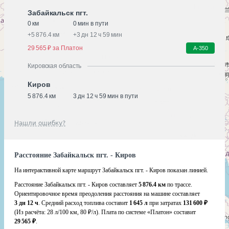
Забайкальск пгт.
0 км
0 мин в пути
+
5 876.4 км
+
3 дн 12 ч 59 мин
29 565 ₽ за Платон
А-350
Кировская область
Киров
5 876.4 км
3 дн 12 ч 59 мин в пути
Нашли ошибку?
Расстояние Забайкальск пгт. - Киров
На интерактивной карте маршрут Забайкальск пгт. - Киров показан линией.
Расстояние Забайкальск пгт. - Киров составляет
5 876.4 км
по трассе.
Ориентировочное время преодоления расстояния на машине составляет
3 дн 12 ч
. Средний расход топлива составит
1 645 л
при затратах
131 600 ₽
(Из расчёта:
28 л/100 км, 80 ₽/л)
. Плата по системе «Платон» составит
29 565 ₽
.