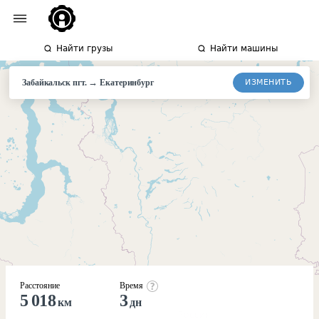
Найти грузы
Найти машины
→
ИЗМЕНИТЬ
Забайкальск пгт.
Екатеринбург
Расстояние
Время
5 018
3
км
дн