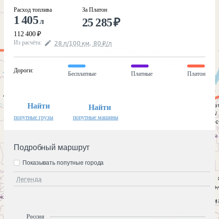
Расход топлива
За Платон
1 405
25 285
₽
л
112 400
₽
Из расчёта
:
28
л
/100
км
,
80
₽
/
л
Дороги
:
Бесплатные
Платные
Платон
Найти
Найти
попутные грузы
попутные машины
Подробный маршрут
Показывать попутные города
Легенда
Россия