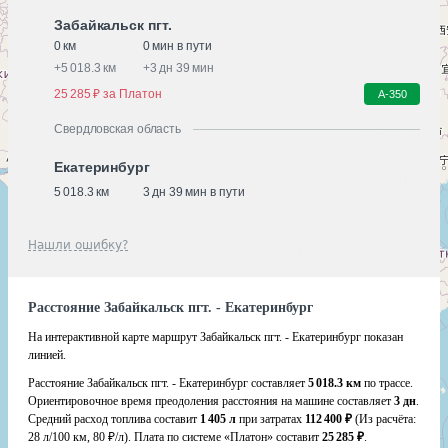
Забайкальск пгт.
0 км
0 мин в пути
+
5 018.3 км
+
3 дн 39 мин
25 285 ₽ за Платон
А-350
Свердловская область
Екатеринбург
5 018.3 км
3 дн 39 мин в пути
Нашли ошибку?
Расстояние Забайкальск пгт. - Екатеринбург
На интерактивной карте маршрут Забайкальск пгт. - Екатеринбург показан
линией.
Расстояние Забайкальск пгт. - Екатеринбург составляет
5 018.3 км
по трассе.
Ориентировочное время преодоления расстояния на машине составляет
3 дн
.
Средний расход топлива составит
1 405 л
при затратах
112 400 ₽
(Из расчёта:
28 л/100 км, 80 ₽/л)
. Плата по системе «Платон» составит
25 285 ₽
.