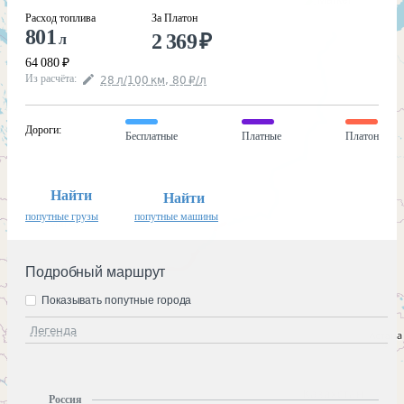
Расход топлива
За Платон
801
2 369
₽
л
64 080
₽
Из расчёта
:
28
л
/100
км
,
80
₽
/
л
Дороги
:
Бесплатные
Платные
Платон
Найти
Найти
попутные грузы
попутные машины
Подробный маршрут
Показывать попутные города
Легенда
Россия