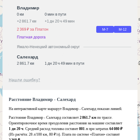
Владимир
0 км
0 мин в пути
+
2 861.7 км
+
1 дн 20 ч 49 мин
2 369 ₽ за Платон
М-7
М-12
Платная дорога
Ямало-Ненецкий автономный округ
Салехард
2 861.7 км
1 дн 20 ч 49 мин в пути
Нашли ошибку?
Расстояние Владимир - Салехард
На интерактивной карте маршрут Владимир - Салехард показан линией.
Расстояние Владимир - Салехард составляет
2 861.7 км
по трассе.
Ориентировочное время преодоления расстояния на машине составляет
1 дн 20 ч
. Средний расход топлива составит
801 л
при затратах
64 080 ₽
(Из расчёта:
28 л/100 км, 80 ₽/л)
. Плата по системе «Платон» составит