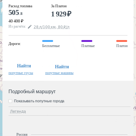
Расход топлива
За Платон
505
1 929
₽
л
40 400
₽
Из расчёта
:
28
л
/100
км
,
80
₽
/
л
Дороги
:
Бесплатные
Платные
Платон
Найти
Найти
попутные грузы
попутные машины
Подробный маршрут
Показывать попутные города
Легенда
Россия