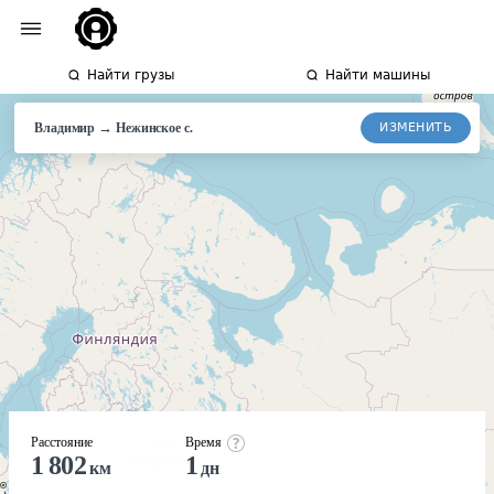
Найти грузы
Найти машины
→
ИЗМЕНИТЬ
Владимир
Нежинское
с.
Расстояние
Время
1 802
1
км
дн