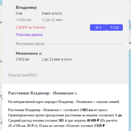
Владимир
0 км
0 мин в пути
+
1 802 км
+
1 дн 21 мин
1 929 ₽ за Платон
М-4
Р-132
Платная дорога
Республика Крым
Нежинское с.
1 802 км
1 дн 21 мин в пути
Нашли ошибку?
Расстояние Владимир - Нежинское с.
На интерактивной карте маршрут Владимир - Нежинское с. показан линией.
Расстояние Владимир - Нежинское с. составляет
1 802 км
по трассе.
Ориентировочное время преодоления расстояния на машине составляет
1 дн
.
Средний расход топлива составит
505 л
при затратах
40 400 ₽
(Из расчёта:
28 л/100 км, 80 ₽/л)
. Плата по системе «Платон» составит
1 929 ₽
.