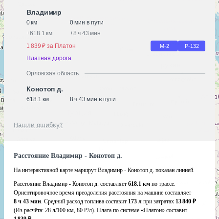
Владимир
0 км
0 мин в пути
+
618.1 км
+
8 ч 43 мин
1 839 ₽ за Платон
М-2
Р-132
Платная дорога
Орловская область
Конотоп д.
618.1 км
8 ч 43 мин в пути
Нашли ошибку?
Расстояние Владимир - Конотоп д.
На интерактивной карте маршрут Владимир - Конотоп д. показан линией.
Расстояние Владимир - Конотоп д. составляет
618.1 км
по трассе.
Ориентировочное время преодоления расстояния на машине составляет
8 ч 43 мин
. Средний расход топлива составит
173 л
при затратах
13 840 ₽
(Из расчёта:
28 л/100 км, 80 ₽/л)
. Плата по системе «Платон» составит