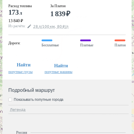
Расход топлива
За Платон
173
1 839
₽
л
13 840
₽
Из расчёта
:
28
л
/100
км
,
80
₽
/
л
Дороги
:
Бесплатные
Платные
Платон
Найти
Найти
попутные грузы
попутные машины
Подробный маршрут
Показывать попутные города
Легенда
Россия