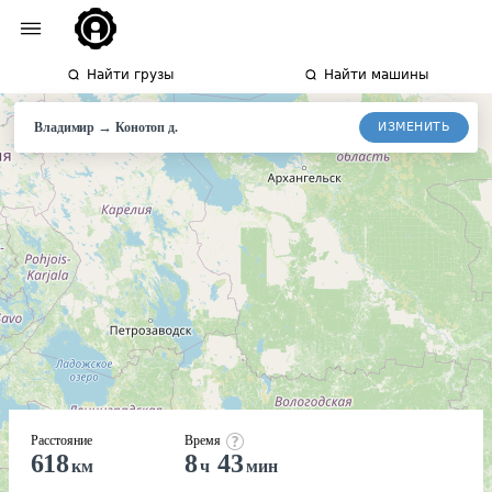
Найти грузы
Найти машины
→
ИЗМЕНИТЬ
Владимир
Конотоп
д.
Расстояние
Время
618
8
43
км
ч
мин