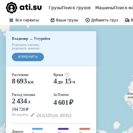
Грузы
Поиск грузов
Машины
Поиск м
Все сервисы
Ваши грузы
Добавить груз
→
Владимир
Уссурийск
Разрешить паромы
,
разрешить зимники
ИЗМЕНИТЬ
Расстояние
Время
8 693
4
15
км
дн
ч
Расход топлива
За Платон
2 434
4 601
₽
л
194 720
₽
Из расчёта
:
28
л
/100
км
,
80
₽
/
л
Дороги
: