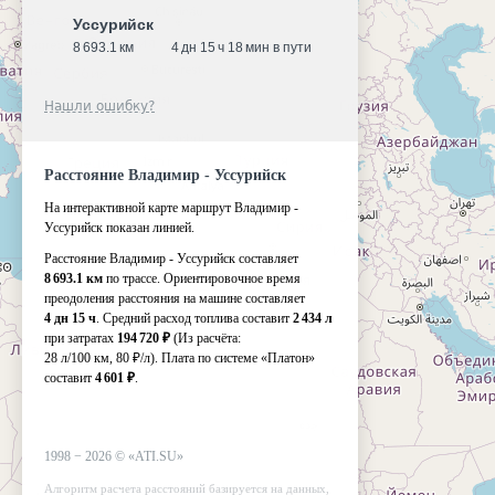
Уссурийск
8 693.1 км
4 дн 15 ч 18 мин в пути
Нашли ошибку?
Расстояние Владимир - Уссурийск
На интерактивной карте маршрут Владимир -
Уссурийск показан линией.
Расстояние Владимир - Уссурийск составляет
8 693.1 км
по трассе. Ориентировочное время
преодоления расстояния на машине составляет
4 дн 15 ч
. Средний расход топлива составит
2 434 л
при затратах
194 720 ₽
(Из расчёта:
28 л/100 км, 80 ₽/л)
. Плата по системе «Платон»
составит
4 601 ₽
.
1998 −
2026
©
«ATI.SU»
Алгоритм расчета расстояний базируется на данных,