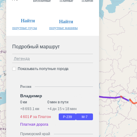
Бесплатные
Платные
Платон
Найти
Найти
попутные грузы
попутные машины
Подробный маршрут
Легенда
Показывать попутные города
Россия
Владимир
0 км
0 мин в пути
+
8 693.1 км
+
4 дн 15 ч 18 мин
4 601 ₽ за Платон
Р-239
М-7
Платная дорога
Приморский край