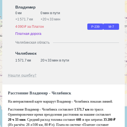
Владимир
0 км
0 мин в пути
+
1 571.7 км
+
20 ч 33 мин
4 090 ₽ за Платон
Р-239
М-7
Платная дорога
Челябинская область
Челябинск
1 571.7 км
20 ч 33 мин в пути
Нашли ошибку?
Расстояние Владимир - Челябинск
На интерактивной карте маршрут Владимир - Челябинск показан линией.
Расстояние Владимир - Челябинск составляет
1 571.7 км
по трассе.
Ориентировочное время преодоления расстояния на машине составляет
20 ч 33 мин
. Средний расход топлива составит
440 л
при затратах
35 200 ₽
(Из расчёта:
28 л/100 км, 80 ₽/л)
. Плата по системе «Платон» составит