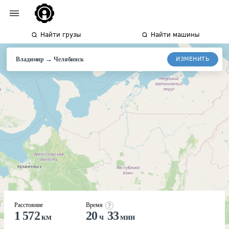
Найти грузы
Найти машины
→
ИЗМЕНИТЬ
Владимир
Челябинск
Расстояние
Время
1 572
20
33
км
ч
мин