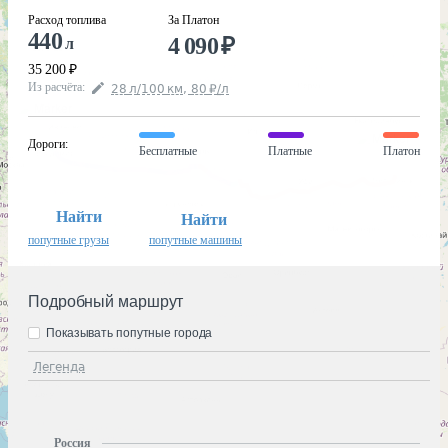
Расход топлива
За Платон
440
4 090
₽
л
35 200
₽
Из расчёта
:
28
л
/100
км
,
80
₽
/
л
Дороги
:
Бесплатные
Платные
Платон
Найти
Найти
попутные грузы
попутные машины
Подробный маршрут
Показывать попутные города
Легенда
Россия