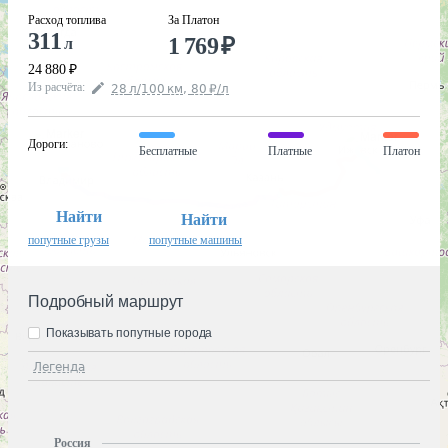
Расход топлива
За Платон
311
1 769
₽
л
24 880
₽
Из расчёта
:
28
л
/100
км
,
80
₽
/
л
Дороги
:
Бесплатные
Платные
Платон
Найти
Найти
попутные грузы
попутные машины
Подробный маршрут
Показывать попутные города
Легенда
Россия