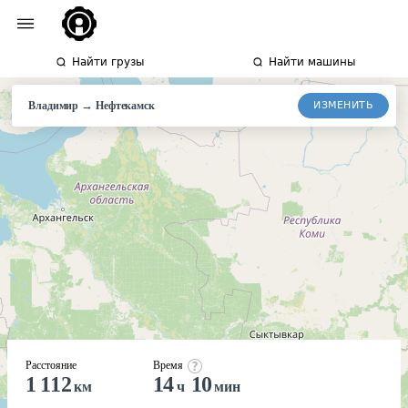
Найти грузы
Найти машины
→
ИЗМЕНИТЬ
Владимир
Нефтекамск
Расстояние
Время
1 112
14
10
км
ч
мин