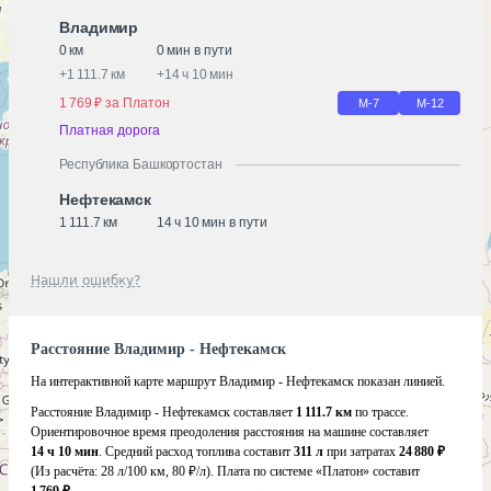
Владимир
0 км
0 мин в пути
+
1 111.7 км
+
14 ч 10 мин
1 769 ₽ за Платон
М-7
М-12
Платная дорога
Республика Башкортостан
Нефтекамск
1 111.7 км
14 ч 10 мин в пути
Нашли ошибку?
Расстояние Владимир - Нефтекамск
На интерактивной карте маршрут Владимир - Нефтекамск показан линией.
Расстояние Владимир - Нефтекамск составляет
1 111.7 км
по трассе.
Ориентировочное время преодоления расстояния на машине составляет
14 ч 10 мин
. Средний расход топлива составит
311 л
при затратах
24 880 ₽
(Из расчёта:
28 л/100 км, 80 ₽/л)
. Плата по системе «Платон» составит