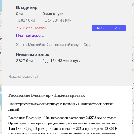
Владимир
0 км
0 мин в пути
+
2 827.6 км
+
1 дн 13 ч 43 мин
7 512 ₽ за Платон
М-12
М-7
Платная дорога
Ханты-Мансийский автономный округ - Югра
Нижневартовск
2 827.6 км
1 дн 13 ч 43 мин в пути
Нашли ошибку?
Расстояние Владимир - Нижневартовск
На интерактивной карте маршрут Владимир - Нижневартовск показан
линией.
Расстояние Владимир - Нижневартовск составляет
2 827.6 км
по трассе.
Ориентировочное время преодоления расстояния на машине составляет
1 дн 13 ч
. Средний расход топлива составит
792 л
при затратах
63 360 ₽