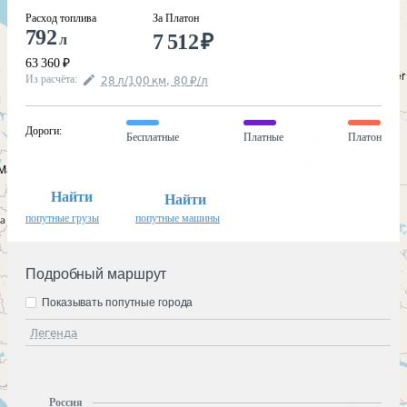
Расход топлива
За Платон
792
7 512
₽
л
63 360
₽
Из расчёта
:
28
л
/100
км
,
80
₽
/
л
Дороги
:
Бесплатные
Платные
Платон
Найти
Найти
попутные грузы
попутные машины
Подробный маршрут
Показывать попутные города
Легенда
Россия