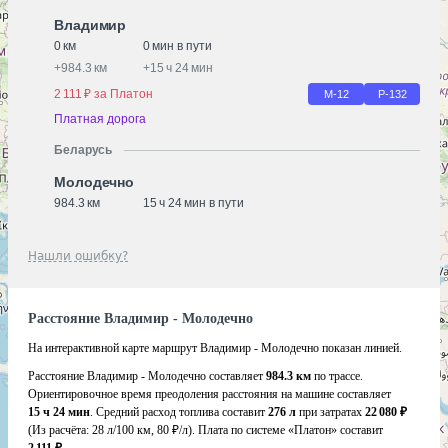
Владимир
0 км
0 мин в пути
+
984.3 км
+
15 ч 24 мин
2 111 ₽ за Платон
М-12
Р-132
Платная дорога
Беларусь
Молодечно
984.3 км
15 ч 24 мин в пути
Нашли ошибку?
Расстояние Владимир - Молодечно
На интерактивной карте маршрут Владимир - Молодечно показан линией.
Расстояние Владимир - Молодечно составляет
984.3 км
по трассе.
Ориентировочное время преодоления расстояния на машине составляет
15 ч 24 мин
. Средний расход топлива составит
276 л
при затратах
22 080 ₽
(Из расчёта:
28 л/100 км, 80 ₽/л)
. Плата по системе «Платон» составит