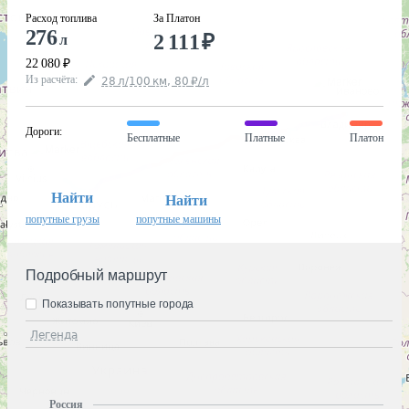
Расход топлива
За Платон
276
2 111
₽
л
22 080
₽
Из расчёта
:
28
л
/100
км
,
80
₽
/
л
Дороги
:
Бесплатные
Платные
Платон
Найти
Найти
попутные грузы
попутные машины
Подробный маршрут
Показывать попутные города
Легенда
Россия