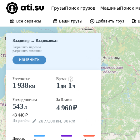
Грузы
Поиск грузов
Машины
Поиск м
Все сервисы
Ваши грузы
Добавить груз
→
Владимир
Владикавказ
Разрешить паромы
,
разрешить зимники
ИЗМЕНИТЬ
Расстояние
Время
1 938
1
1
км
дн
ч
Расход топлива
За Платон
543
4 960
₽
л
43 440
₽
Из расчёта
:
28
л
/100
км
,
80
₽
/
л
Дороги
: