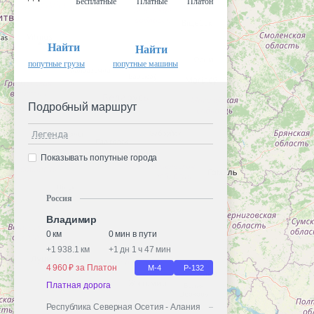
Бесплатные
Платные
Платон
Найти
Найти
попутные грузы
попутные машины
Подробный маршрут
Легенда
Показывать попутные города
Россия
Владимир
0 км
0 мин в пути
+
1 938.1 км
+
1 дн 1 ч 47 мин
4 960 ₽ за Платон
М-4
Р-132
Платная дорога
Республика Северная Осетия - Алания