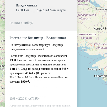
Владикавказ
1 938.1 км
1 дн 1 ч 47 мин в пути
Нашли ошибку?
Расстояние Владимир - Владикавказ
На интерактивной карте маршрут Владимир -
Владикавказ показан линией.
Расстояние Владимир - Владикавказ составляет
1 938.1 км
по трассе. Ориентировочное время
преодоления расстояния на машине составляет
1 дн 1 ч
. Средний расход топлива составит
543 л
при затратах
43 440 ₽
(Из расчёта:
28 л/100 км, 80 ₽/л)
. Плата по системе «Платон»
составит
4 960 ₽
.
1998 −
2026
©
«ATI.SU»
Алгоритм расчета расстояний базируется на данных,