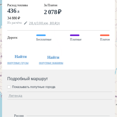
Расход топлива
За Платон
436
2 078
₽
л
34 880
₽
Из расчёта
:
28
л
/100
км
,
80
₽
/
л
Дороги
:
Бесплатные
Платные
Платон
Найти
Найти
попутные грузы
попутные машины
Подробный маршрут
Показывать попутные города
Легенда
Россия