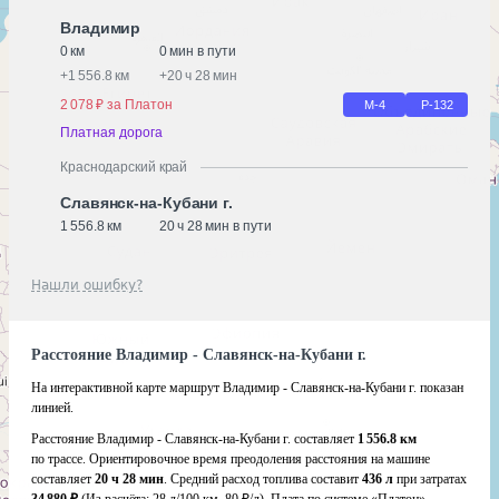
Владимир
0 км
0 мин в пути
+
1 556.8 км
+
20 ч 28 мин
2 078 ₽ за Платон
М-4
Р-132
Платная дорога
Краснодарский край
Славянск-на-Кубани г.
1 556.8 км
20 ч 28 мин в пути
Нашли ошибку?
Расстояние Владимир - Славянск-на-Кубани г.
На интерактивной карте маршрут Владимир - Славянск-на-Кубани г. показан
линией.
Расстояние Владимир - Славянск-на-Кубани г. составляет
1 556.8 км
по трассе. Ориентировочное время преодоления расстояния на машине
составляет
20 ч 28 мин
. Средний расход топлива составит
436 л
при затратах