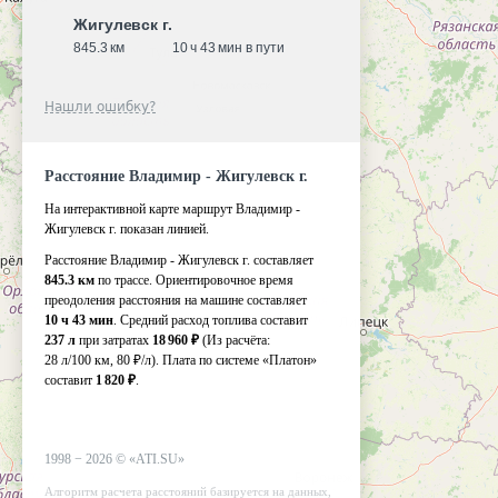
Жигулевск г.
845.3 км
10 ч 43 мин в пути
Нашли ошибку?
Расстояние Владимир - Жигулевск г.
На интерактивной карте маршрут Владимир -
Жигулевск г. показан линией.
Расстояние Владимир - Жигулевск г. составляет
845.3 км
по трассе. Ориентировочное время
преодоления расстояния на машине составляет
10 ч 43 мин
. Средний расход топлива составит
237 л
при затратах
18 960 ₽
(Из расчёта:
28 л/100 км, 80 ₽/л)
. Плата по системе «Платон»
составит
1 820 ₽
.
1998 −
2026
©
«ATI.SU»
Алгоритм расчета расстояний базируется на данных,