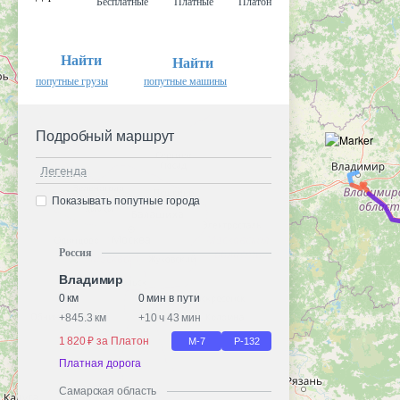
Бесплатные
Платные
Платон
Найти
Найти
попутные грузы
попутные машины
Подробный маршрут
Легенда
Показывать попутные города
Россия
Владимир
0 км
0 мин в пути
+
845.3 км
+
10 ч 43 мин
1 820 ₽ за Платон
М-7
Р-132
Платная дорога
Самарская область