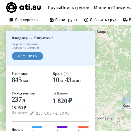
Грузы
Поиск грузов
Машины
Поиск м
Все сервисы
Ваши грузы
Добавить груз
→
Владимир
Жигулевск г.
Разрешить паромы
,
разрешить зимники
ИЗМЕНИТЬ
Расстояние
Время
845
10
43
км
ч
мин
Расход топлива
За Платон
237
1 820
₽
л
18 960
₽
Из расчёта
:
28
л
/100
км
,
80
₽
/
л
Дороги
: