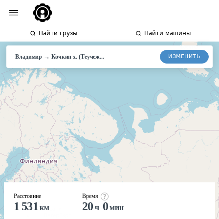
Найти грузы
Найти машины
→
ИЗМЕНИТЬ
Владимир
Кочкин
х. (Теучеж...
Расстояние
Время
1 531
20
0
км
ч
мин