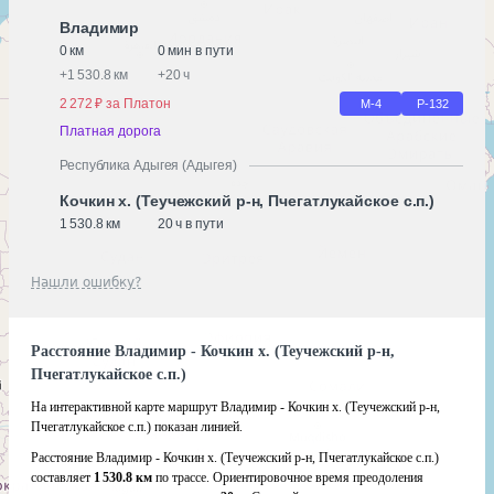
Владимир
0 км
0 мин в пути
+
1 530.8 км
+
20 ч
2 272 ₽ за Платон
М-4
Р-132
Платная дорога
Республика Адыгея (Адыгея)
Кочкин х. (Теучежский р-н, Пчегатлукайское с.п.)
1 530.8 км
20 ч в пути
Нашли ошибку?
Расстояние Владимир - Кочкин х. (Теучежский р-н,
Пчегатлукайское с.п.)
На интерактивной карте маршрут Владимир - Кочкин х. (Теучежский р-н,
Пчегатлукайское с.п.) показан линией.
Расстояние Владимир - Кочкин х. (Теучежский р-н, Пчегатлукайское с.п.)
составляет
1 530.8 км
по трассе. Ориентировочное время преодоления