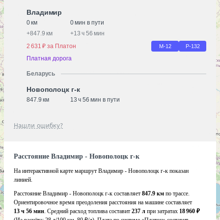
Владимир
0 км
0 мин в пути
+
847.9 км
+
13 ч 56 мин
2 631 ₽ за Платон
М-12
Р-132
Платная дорога
Беларусь
Новополоцк г-к
847.9 км
13 ч 56 мин в пути
Нашли ошибку?
Расстояние Владимир - Новополоцк г-к
На интерактивной карте маршрут Владимир - Новополоцк г-к показан
линией.
Расстояние Владимир - Новополоцк г-к составляет
847.9 км
по трассе.
Ориентировочное время преодоления расстояния на машине составляет
13 ч 56 мин
. Средний расход топлива составит
237 л
при затратах
18 960 ₽