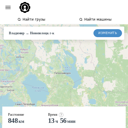
Найти грузы
Найти машины
→
ИЗМЕНИТЬ
Владимир
Новополоцк
г-к
Расстояние
Время
848
13
56
км
ч
мин