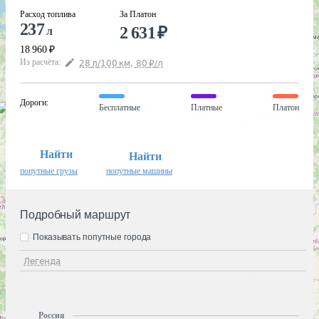
Расход топлива
За Платон
237
2 631
₽
л
18 960
₽
Из расчёта
:
28
л
/100
км
,
80
₽
/
л
Дороги
:
Бесплатные
Платные
Платон
Найти
Найти
попутные грузы
попутные машины
Подробный маршрут
Показывать попутные города
Легенда
Россия