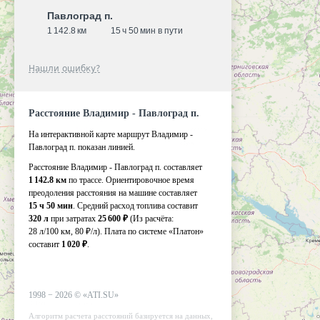
Павлоград п.
1 142.8 км
15 ч 50 мин в пути
Нашли ошибку?
Расстояние Владимир - Павлоград п.
На интерактивной карте маршрут Владимир -
Павлоград п. показан линией.
Расстояние Владимир - Павлоград п. составляет
1 142.8 км
по трассе. Ориентировочное время
преодоления расстояния на машине составляет
15 ч 50 мин
. Средний расход топлива составит
320 л
при затратах
25 600 ₽
(Из расчёта:
28 л/100 км, 80 ₽/л)
. Плата по системе «Платон»
составит
1 020 ₽
.
1998 −
2026
©
«ATI.SU»
Алгоритм расчета расстояний базируется на данных,