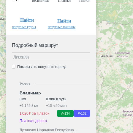
Бесплатные
Платные
Платон
Найти
Найти
попутные грузы
попутные машины
Подробный маршрут
Легенда
Показывать попутные города
Россия
Владимир
0 км
0 мин в пути
+
1 142.8 км
+
15 ч 50 мин
1 020 ₽ за Платон
А-134
Р-132
Платная дорога
Луганская Народная Республика