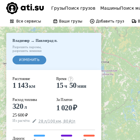
Грузы
Поиск грузов
Машины
Поиск м
Все сервисы
Ваши грузы
Добавить груз
→
Владимир
Павлоград п.
Разрешить паромы
,
разрешить зимники
ИЗМЕНИТЬ
Расстояние
Время
1 143
15
50
км
ч
мин
Расход топлива
За Платон
320
1 020
₽
л
25 600
₽
Из расчёта
:
28
л
/100
км
,
80
₽
/
л
Дороги
: