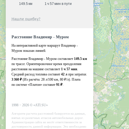
149.5 км
1 ч 57 мин в пути
Нашли ошибку?
Расстояние Владимир - Муром
На интерактивной карте маршрут Владимир -
Муром показан линией.
Расстояние Владимир - Муром составляет
149.5 км
по трассе. Ориентировочное время преодоления
расстояния на машине составляет
1 ч 57 мин
.
Средний расход топлива составит
42 л
при затратах
3 360 ₽
(Из расчёта:
28 л/100 км, 80 ₽/л)
. Плата
по системе «Платон» составит
91 ₽
.
1998 −
2026
©
«ATI.SU»
Алгоритм расчета расстояний базируется на данных,
взятых из различных атласов автомобильных дорог.
Администрация сайта не несёт ответственности за
достоверность данной информации. Это необходимо