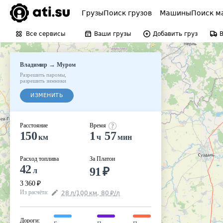
Грузы
Поиск грузов
Машины
Поиск м
Все сервисы
Ваши грузы
Добавить груз
→
Владимир
Муром
Разрешить паромы
,
разрешить зимники
ИЗМЕНИТЬ
Расстояние
Время
150
1
57
км
ч
мин
Расход топлива
За Платон
42
91
₽
л
3 360
₽
Из расчёта
:
28
л
/100
км
,
80
₽
/
л
Дороги
: