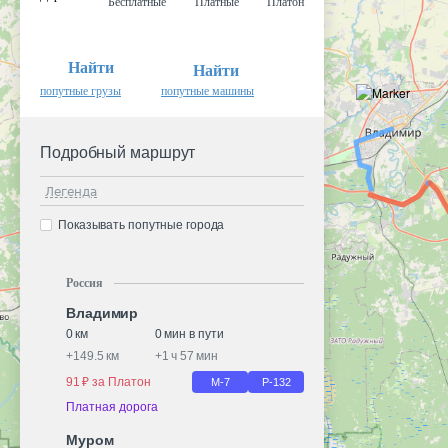
Бесплатные
Платные
Платон
Найти
Найти
попутные грузы
попутные машины
Подробный маршрут
Легенда
Показывать попутные города
Россия
Владимир
0 км
0 мин в пути
+
149.5 км
+
1 ч 57 мин
91 ₽ за Платон
М-7
Р-132
Платная дорога
Муром