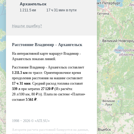
Архангельск
1 211.5 км
17 ч 31 мин в пути
Нашли ошибку?
Расстояние Владимир - Архангельск
На интерактивной карте маршрут Владимир -
Архангельск показан линией.
Расстояние Владимир - Архангельск составляет
1 211.5 км
по трассе. Ориентировочное время
преодоления расстояния на машине составляет
17 ч 31 мин
. Средний расход топлива составит
339 л
при затратах
27 120 ₽
(Из расчёта:
28 л/100 км, 80 ₽/л)
. Плата по системе «Платон»
составит
5 561 ₽
.
1998 −
2026
©
«ATI.SU»
Алгоритм расчета расстояний базируется на данных,