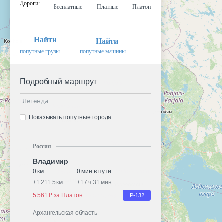
Дороги
:
Бесплатные
Платные
Платон
Найти
Найти
попутные грузы
попутные машины
Подробный маршрут
Легенда
Показывать попутные города
Россия
Владимир
0 км
0 мин в пути
+
1 211.5 км
+
17 ч 31 мин
5 561 ₽ за Платон
Р-132
Архангельская область