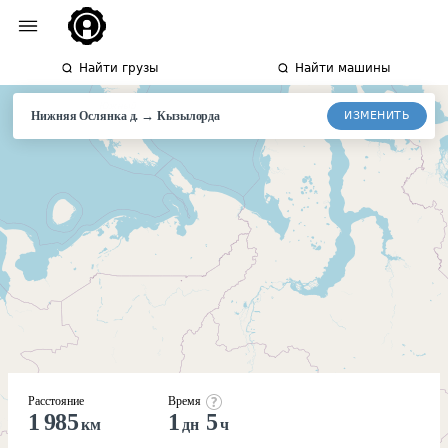
Найти грузы
Найти машины
→
ИЗМЕНИТЬ
Нижняя Ослянка д.
Кызылорда
Расстояние
Время
1 985
1
5
км
дн
ч