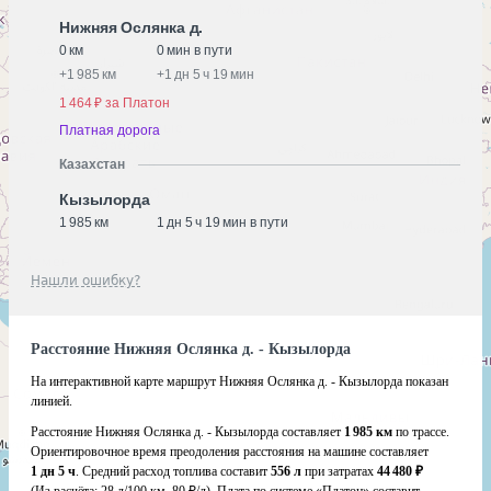
Нижняя Ослянка д.
0 км
0 мин в пути
+
1 985 км
+
1 дн 5 ч 19 мин
1 464 ₽ за Платон
Платная дорога
Казахстан
Кызылорда
1 985 км
1 дн 5 ч 19 мин в пути
Нашли ошибку?
Расстояние Нижняя Ослянка д. - Кызылорда
На интерактивной карте маршрут Нижняя Ослянка д. - Кызылорда показан
линией.
Расстояние Нижняя Ослянка д. - Кызылорда составляет
1 985 км
по трассе.
Ориентировочное время преодоления расстояния на машине составляет
1 дн 5 ч
. Средний расход топлива составит
556 л
при затратах
44 480 ₽