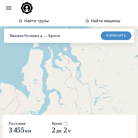
Найти грузы
Найти машины
→
ИЗМЕНИТЬ
Нижняя Ослянка д.
Братск
Расстояние
Время
3 455
2
2
км
дн
ч