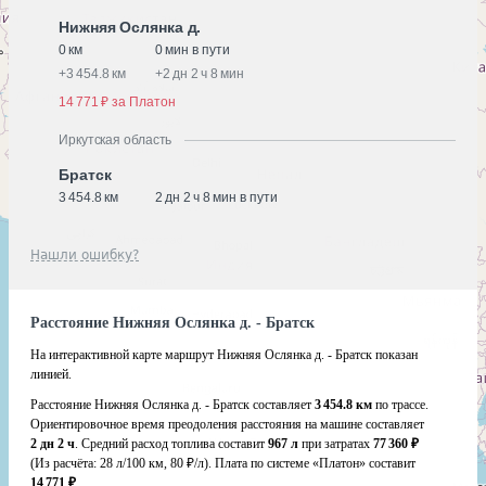
Нижняя Ослянка д.
0 км
0 мин в пути
+
3 454.8 км
+
2 дн 2 ч 8 мин
14 771 ₽ за Платон
Иркутская область
Братск
3 454.8 км
2 дн 2 ч 8 мин в пути
Нашли ошибку?
Расстояние Нижняя Ослянка д. - Братск
На интерактивной карте маршрут Нижняя Ослянка д. - Братск показан
линией.
Расстояние Нижняя Ослянка д. - Братск составляет
3 454.8 км
по трассе.
Ориентировочное время преодоления расстояния на машине составляет
2 дн 2 ч
. Средний расход топлива составит
967 л
при затратах
77 360 ₽
(Из расчёта:
28 л/100 км, 80 ₽/л)
. Плата по системе «Платон» составит
14 771 ₽
.