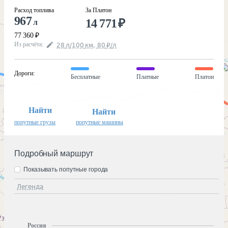
Расход топлива
За Платон
967
14 771
₽
л
77 360
₽
Из расчёта
:
28
л
/100
км
,
80
₽
/
л
Дороги
:
Бесплатные
Платные
Платон
Найти
Найти
попутные грузы
попутные машины
Подробный маршрут
Показывать попутные города
Легенда
Россия