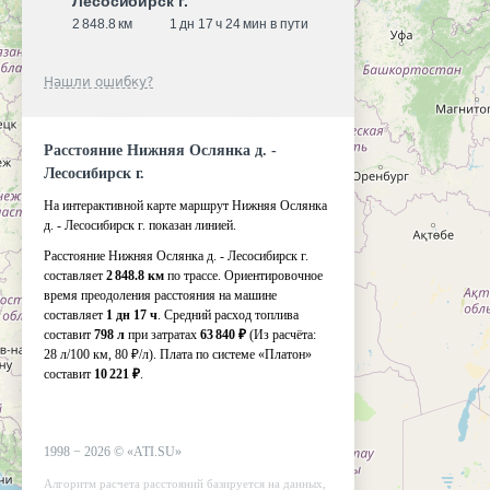
Лесосибирск г.
2 848.8 км
1 дн 17 ч 24 мин в пути
Нашли ошибку?
Расстояние Нижняя Ослянка д. -
Лесосибирск г.
На интерактивной карте маршрут Нижняя Ослянка
д. - Лесосибирск г. показан линией.
Расстояние Нижняя Ослянка д. - Лесосибирск г.
составляет
2 848.8 км
по трассе. Ориентировочное
время преодоления расстояния на машине
составляет
1 дн 17 ч
. Средний расход топлива
составит
798 л
при затратах
63 840 ₽
(Из расчёта:
28 л/100 км, 80 ₽/л)
. Плата по системе «Платон»
составит
10 221 ₽
.
1998 −
2026
©
«ATI.SU»
Алгоритм расчета расстояний базируется на данных,