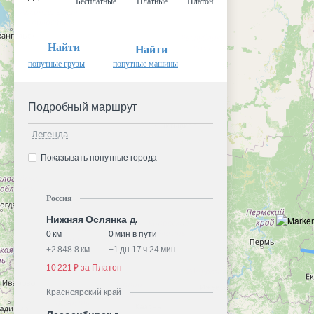
Бесплатные
Платные
Платон
Найти
Найти
попутные грузы
попутные машины
Подробный маршрут
Легенда
Показывать попутные города
Россия
Нижняя Ослянка д.
0 км
0 мин в пути
+
2 848.8 км
+
1 дн 17 ч 24 мин
10 221 ₽ за Платон
Красноярский край