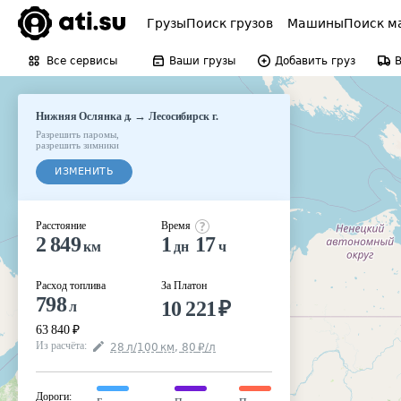
Грузы
Поиск грузов
Машины
Поиск м
Все сервисы
Ваши грузы
Добавить груз
→
Нижняя Ослянка д.
Лесосибирск г.
Разрешить паромы
,
разрешить зимники
ИЗМЕНИТЬ
Расстояние
Время
2 849
1
17
км
дн
ч
Расход топлива
За Платон
798
10 221
₽
л
63 840
₽
Из расчёта
:
28
л
/100
км
,
80
₽
/
л
Дороги
: