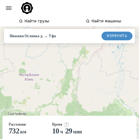
Найти грузы
Найти машины
→
ИЗМЕНИТЬ
Нижняя Ослянка д.
Уфа
Расстояние
Время
732
10
29
км
ч
мин