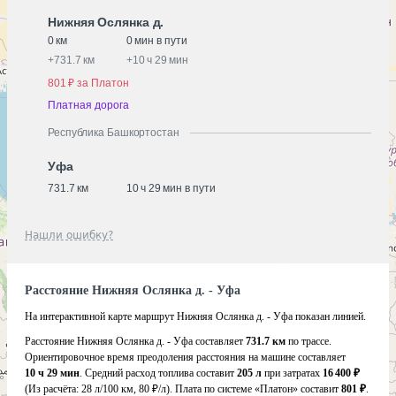
Нижняя Ослянка д.
0 км
0 мин в пути
+
731.7 км
+
10 ч 29 мин
801 ₽ за Платон
Платная дорога
Республика Башкортостан
Уфа
731.7 км
10 ч 29 мин в пути
Нашли ошибку?
Расстояние Нижняя Ослянка д. - Уфа
На интерактивной карте маршрут Нижняя Ослянка д. - Уфа показан линией.
Расстояние Нижняя Ослянка д. - Уфа составляет
731.7 км
по трассе.
Ориентировочное время преодоления расстояния на машине составляет
10 ч 29 мин
. Средний расход топлива составит
205 л
при затратах
16 400 ₽
(Из расчёта:
28 л/100 км, 80 ₽/л)
. Плата по системе «Платон» составит
801 ₽
.