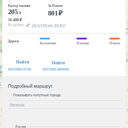
Расход топлива
За Платон
205
801
₽
л
16 400
₽
Из расчёта
:
28
л
/100
км
,
80
₽
/
л
Дороги
:
Бесплатные
Платные
Платон
Найти
Найти
попутные грузы
попутные машины
Подробный маршрут
Показывать попутные города
Легенда
Россия