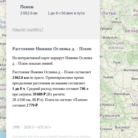
Псков
2 662.6 км
1 дн 8 ч 56 мин в пути
Нашли ошибку?
Расстояние Нижняя Ослянка д. - Псков
На интерактивной карте маршрут Нижняя Ослянка
д. - Псков показан линией.
Расстояние Нижняя Ослянка д. - Псков составляет
2 662.6 км
по трассе. Ориентировочное время
преодоления расстояния на машине составляет
1 дн 8 ч
. Средний расход топлива составит
746 л
при затратах
59 680 ₽
(Из расчёта:
28 л/100 км, 80 ₽/л)
. Плата по системе «Платон»
составит
2 779 ₽
.
1998 −
2026
©
«ATI.SU»
Алгоритм расчета расстояний базируется на данных,