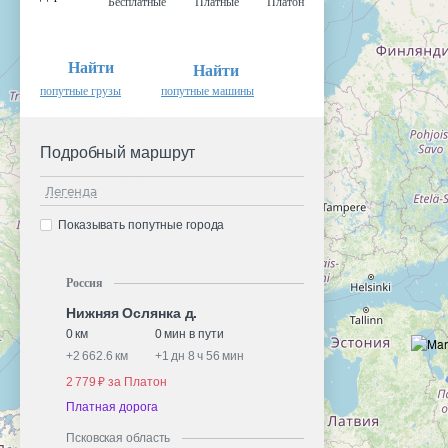
Бесплатные
Платные
Платон
Найти
Найти
попутные грузы
попутные машины
Подробный маршрут
Легенда
Показывать попутные города
Россия
Нижняя Ослянка д.
0 км
0 мин в пути
+
2 662.6 км
+
1 дн 8 ч 56 мин
2 779 ₽ за Платон
Платная дорога
Псковская область