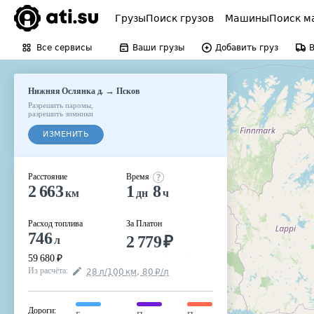
Грузы
Поиск грузов
Машины
Поиск м
Все сервисы
Ваши грузы
Добавить груз
→
Нижняя Ослянка д.
Псков
Разрешить паромы
,
разрешить зимники
ИЗМЕНИТЬ
Расстояние
Время
2 663
1
8
км
дн
ч
Расход топлива
За Платон
746
2 779
₽
л
59 680
₽
Из расчёта
:
28
л
/100
км
,
80
₽
/
л
Дороги
: