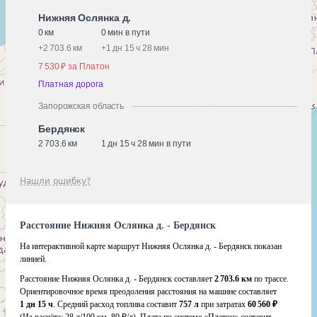
Нижняя Ослянка д.
0 км
0 мин в пути
+
2 703.6 км
+
1 дн 15 ч 28 мин
7 530 ₽ за Платон
Платная дорога
Запорожская область
Бердянск
2 703.6 км
1 дн 15 ч 28 мин в пути
Нашли ошибку?
Расстояние Нижняя Ослянка д. - Бердянск
На интерактивной карте маршрут Нижняя Ослянка д. - Бердянск показан
линией.
Расстояние Нижняя Ослянка д. - Бердянск составляет
2 703.6 км
по трассе.
Ориентировочное время преодоления расстояния на машине составляет
1 дн 15 ч
. Средний расход топлива составит
757 л
при затратах
60 560 ₽