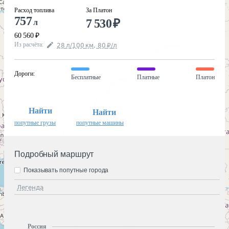
Расход топлива
За Платон
757
7 530
₽
л
60 560
₽
Из расчёта
:
28
л
/100
км
,
80
₽
/
л
Дороги
:
Бесплатные
Платные
Платон
Найти
Найти
попутные грузы
попутные машины
Подробный маршрут
Показывать попутные города
Легенда
Россия