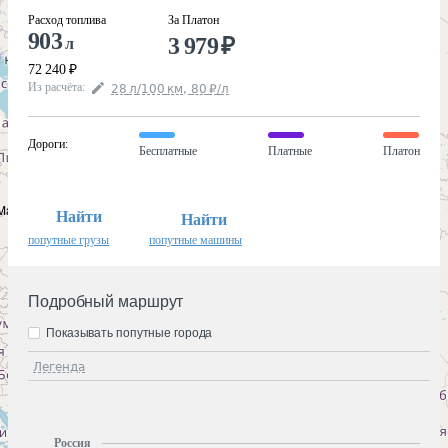
Расход топлива
За Платон
903
3 979
₽
л
72 240
₽
Из расчёта
:
28
л
/100
км
,
80
₽
/
л
Дороги
:
Бесплатные
Платные
Платон
Найти
Найти
попутные грузы
попутные машины
Подробный маршрут
Показывать попутные города
Легенда
Россия