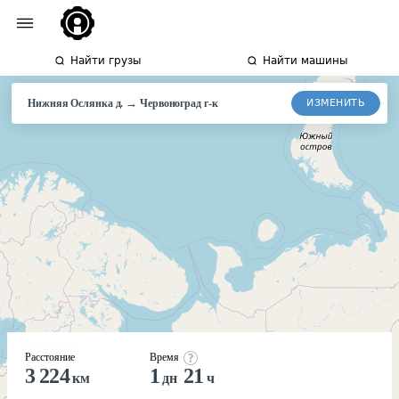
Найти грузы
Найти машины
→
ИЗМЕНИТЬ
Нижняя Ослянка д.
Червоноград г-к
Расстояние
Время
3 224
1
21
км
дн
ч