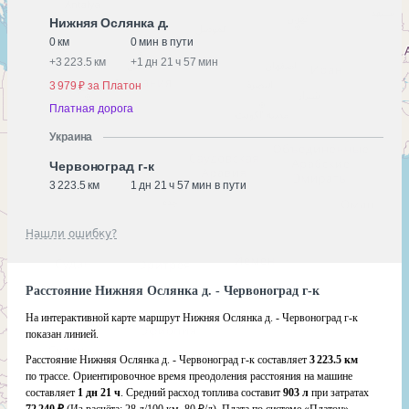
Нижняя Ослянка д.
0 км
0 мин в пути
+
3 223.5 км
+
1 дн 21 ч 57 мин
3 979 ₽ за Платон
Платная дорога
Украина
Червоноград г-к
3 223.5 км
1 дн 21 ч 57 мин в пути
Нашли ошибку?
Расстояние Нижняя Ослянка д. - Червоноград г-к
На интерактивной карте маршрут Нижняя Ослянка д. - Червоноград г-к
показан линией.
Расстояние Нижняя Ослянка д. - Червоноград г-к составляет
3 223.5 км
по трассе. Ориентировочное время преодоления расстояния на машине
составляет
1 дн 21 ч
. Средний расход топлива составит
903 л
при затратах